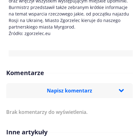
oraz wręczył wszystkim występującym miejskie upominki.
Burmistrz przedstawił także zebranym krótkie informacje
na temat wsparcia rzeczowego jakie, od początku najazdu
Rosji na Ukrainę, Miasto Zgorzelec kieruje do naszego
partnerskiego miasta Myrgorod.
Źródło: zgorzelec.eu
Komentarze
Napisz komentarz
Brak komentarzy do wyświetlenia.
Imię/ Nick*
Inne artykuły
Treść komentarza*