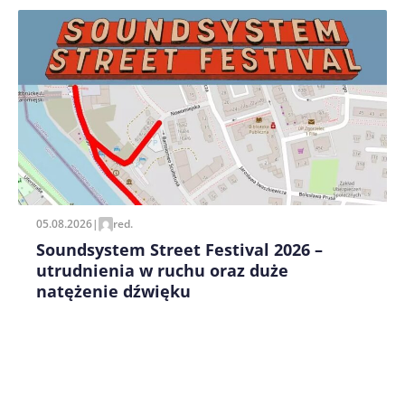
Zapamiętaj moje dane w tej przeglądarce podczas
pisania kolejnych komentarzy.
05.08.2026
|
red.
Soundsystem Street Festival 2026 –
utrudnienia w ruchu oraz duże
natężenie dźwięku