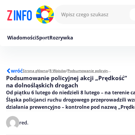
Przejdź do treści
Wiadomości
Sport
Rozrywka
wróć
Strona główna
/
8-Wpisów
/
Podsumowanie policyjnej akcji „Prędkość” na dolnośląskich drogach
Podsumowanie policyjnej akcji „Prędkość”
na dolnośląskich drogach
Od piątku 6 lutego do niedzieli 8 lutego – na terenie 
Śląska policjanci ruchu drogowego przeprowadzili 
działania prewencyjno – kontrolne pod nazwą „Prędk
red.