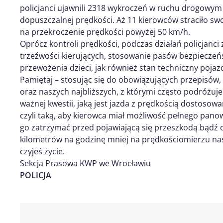
policjanci ujawnili 2318 wykroczeń w ruchu drogowym
dopuszczalnej prędkości. Aż 11 kierowców straciło sw
na przekroczenie prędkości powyżej 50 km/h.
Oprócz kontroli prędkości, podczas działań policjanci
trzeźwości kierujących, stosowanie pasów bezpieczeń
przewożenia dzieci, jak również stan techniczny poja
Pamiętaj – stosując się do obowiązujących przepisów,
oraz naszych najbliższych, z którymi często podróżuj
ważnej kwestii, jaką jest jazda z prędkością dostos
czyli taką, aby kierowca miał możliwość pełnego pano
go zatrzymać przed pojawiającą się przeszkodą bądź o
kilometrów na godzinę mniej na prędkościomierzu n
czyjeś życie.
Sekcja Prasowa KWP we Wrocławiu
POLICJA