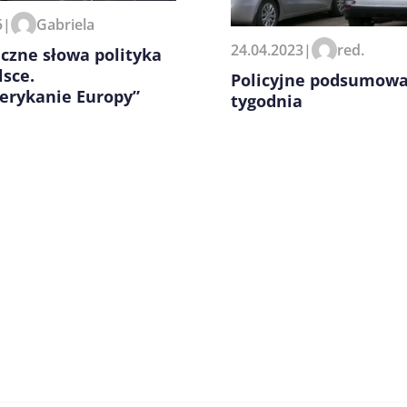
zeglądarce podczas pisania
5
|
Gabriela
24.04.2023
|
red.
czne słowa polityka
lsce.
Policyjne podsumow
erykanie Europy”
tygodnia