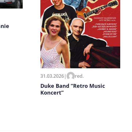
anie
31.03.2026
|
red.
Duke Band “Retro Music
Koncert”