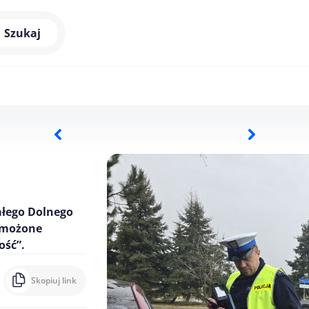
Szukaj
całego Dolnego
wzmożone
ość”.
Skopiuj link