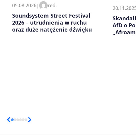
Zapamiętaj moje dane w tej pr
05.08.2026
|
red.
20.11.202
kolejnych komentarzy.
Soundsystem Street Festival
Skandali
2026 – utrudnienia w ruchu
AfD o Po
oraz duże natężenie dźwięku
„Afroam