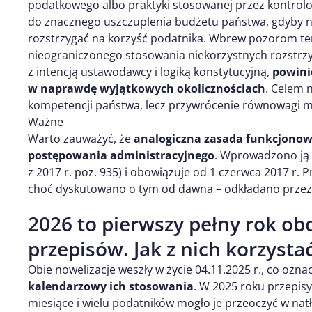
podatkowego albo praktyki stosowanej przez kontrol
do znacznego uszczuplenia budżetu państwa, gdyby n
rozstrzygać na korzyść podatnika. Wbrew pozorom ten 
nieograniczonego stosowania niekorzystnych rozstrz
z intencją ustawodawcy i logiką konstytucyjną,
powini
w naprawdę wyjątkowych okolicznościach
. Celem 
kompetencji państwa, lecz przywrócenie równowagi m
Ważne
Warto zauważyć, że
analogiczna zasada funkcjonowa
postępowania administracyjnego
. Wprowadzono ją u
z 2017 r. poz. 935) i obowiązuje od 1 czerwca 2017 r. 
choć dyskutowano o tym od dawna – odkładano przez 
2026 to pierwszy pełny rok o
przepisów. Jak z nich korzysta
Obie nowelizacje weszły w życie 04.11.2025 r., co ozna
kalendarzowy ich stosowania
. W 2025 roku przepis
miesiące i wielu podatników mogło je przeoczyć w na