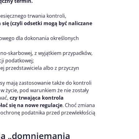
ęczny termin.
iesięcznego trwania kontroli,
a się (czyli odsetki mogą być naliczane
owego dla dokonania określonych
elno-skarbowej, z wyjątkiem przypadków,
cji podatkowej;
j przedstawiciela albo z przyczyn
isy mają zastosowanie także do kontroli
w życie, pod warunkiem że nie zostały
wać,
czy trwająca kontrola
łać się na nowe regulacje
. Choć zmiana
 ochronę podatnika przed przewlekłością
da „domniemania