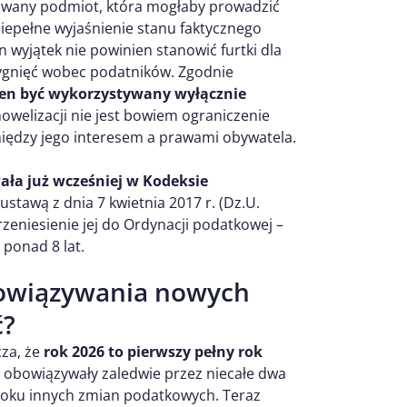
owany podmiot, która mogłaby prowadzić
iepełne wyjaśnienie stanu faktycznego
wyjątek nie powinien stanowić furtki dla
ygnięć wobec podatników. Zgodnie
en być wykorzystywany wyłącznie
nowelizacji nie jest bowiem ograniczenie
iędzy jego interesem a prawami obywatela.
ła już wcześniej w Kodeksie
stawą z dnia 7 kwietnia 2017 r. (Dz.U.
Przeniesienie jej do Ordynacji podatkowej –
ponad 8 lat.
bowiązywania nowych
ć?
cza, że
rok 2026 to pierwszy pełny rok
y obowiązywały zaledwie przez niecałe dwa
tłoku innych zmian podatkowych. Teraz