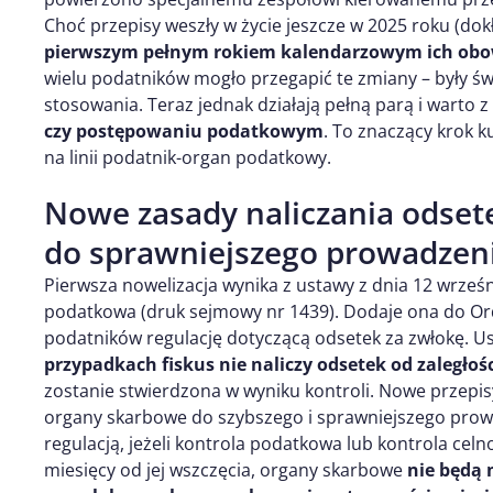
Choć przepisy weszły w życie jeszcze w 2025 roku (dokł
pierwszym pełnym rokiem kalendarzowym ich ob
wielu podatników mogło przegapić te zmiany – były świ
stosowania. Teraz jednak działają pełną parą i warto z
czy postępowaniu podatkowym
. To znaczący krok k
na linii podatnik-organ podatkowy.
Nowe zasady naliczania odsete
do sprawniejszego prowadzeni
Pierwsza nowelizacja wynika z ustawy z dnia 12 wrześn
podatkowa (druk sejmowy nr 1439). Dodaje ona do Ord
podatników regulację dotyczącą odsetek za zwłokę. U
przypadkach fiskus nie naliczy odsetek od zaległo
zostanie stwierdzona w wyniku kontroli. Nowe przepis
organy skarbowe do szybszego i sprawniejszego prow
regulacją, jeżeli kontrola podatkowa lub kontrola cel
miesięcy od jej wszczęcia, organy skarbowe
nie będą 