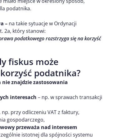
e miało miejsce w określony sposób,
la podatnika.
a –
na takie sytuacje w Ordynacji
t. 2a, który stanowi:
 prawa podatkowego rozstrzyga się na korzyść
dy fiskus może
ekorzyść podatnika?
nie znajdzie zastosowania
nych interesach
– np. w sprawach transakcji
, np. przy odliczeniu VAT z faktury,
nia gospodarczego,
stwowy przeważa nad interesem
czególnie istotnej dla spójności systemu