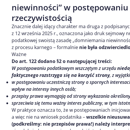
niewinności” w postępowaniu
rzeczywistością
Znacznie dalej idący charakter ma druga z podpisanyc
z 12 września 2025 r., oznaczona jako druk sejmowy 
podatkowej swoistą zasadę „domniemania niewinności
z procesu karnego – formalnie
nie była odzwiercied
Ważne
Do art. 122 dodano §2 o następującej treści:
W postępowaniu podatkowym wszczętym z urzędu
nieda
faktycznego rozstrzyga się na korzyść strony
, z wyjąt
w postępowaniu uczestniczą strony o spornych interesa
wpływ na interesy innych osób;
przepisy prawa wymagają od strony wykazania określony
sprzeciwia się temu ważny interes publiczny, w tym istot
W praktyce oznacza to, że w postępowaniach inicjowa
a więc nie na wniosek podatnika –
wszelkie nieusuwa
(podkreślmy: nie przepisów prawa!) należy interp