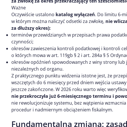
za zwłokę za okres przekraczający ten sześciomiesi
Ważne
Oczywiście ustalono
katalog wyłączeń
. Do limitu 6-m
w którym można naliczyć odsetki za zwłokę,
nie wlicz
za dłuższy okres):
terminów przewidzianych w przepisach prawa podatk
czynności;
okresów zawieszenia kontroli podatkowej i kontroli c
o których mowa w art. 119gb § 2 i art. 284a § 5 Ordyna
okresów opóźnień spowodowanych z winy strony lub je
niezależnych od organu.
Z praktycznego punktu widzenia istotne jest, że przep
wszczętych do 6 miesięcy przed dniem wejścia ustawy 
jeszcze zakończone. W 2026 roku warto więc weryfiko
nie przekroczyła już 6-miesięcznego terminu i powo
nie rewolucjonizuje systemu, bez wątpienia wzmacnia
procedur i nadmiernym obciążeniem fiskalnym.
Fundamentalna zmiana: zasa