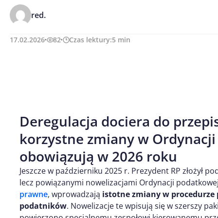
red.
17.02.2026
82
Czas lektury:
5
min
Deregulacja dociera do przep
korzystne zmiany w Ordynacji
obowiązują w 2026 roku
Jeszcze w październiku 2025 r. Prezydent RP złożył 
lecz powiązanymi nowelizacjami Ordynacji podatkowe
prawne
, wprowadzają
istotne zmiany w procedurze 
podatników
. Nowelizacje te wpisują się w szerszy pak
powierzono specjalnemu zespołowi kierowanemu prze