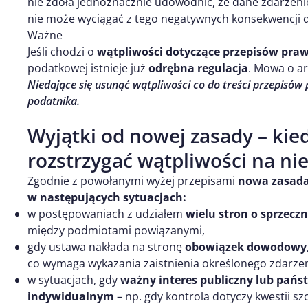
nie zdoła jednoznacznie udowodnić, że dane zdarzeni
nie może wyciągać z tego negatywnych konsekwencji d
Ważne
Jeśli chodzi o
wątpliwości dotyczące przepisów praw
podatkowej istnieje już
odrębna regulacja
. Mowa o ar
Niedające się usunąć wątpliwości co do treści przepisów
podatnika.
Wyjątki od nowej zasady – kie
rozstrzygać wątpliwości na ni
Zgodnie z powołanymi wyżej przepisami
nowa zasada 
w następujących sytuacjach:
w postępowaniach z udziałem
wielu stron o sprzecz
między podmiotami powiązanymi,
gdy ustawa nakłada na stronę
obowiązek dowodowy
co wymaga wykazania zaistnienia określonego zdarze
w sytuacjach, gdy
ważny interes publiczny lub pań
indywidualnym
– np. gdy kontrola dotyczy kwestii sz