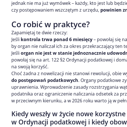
jednak nie ma już wymówek – każdy, kto jest lub będz
czy postępowaniem wszczętym z urzędu,
powinien z
Co robić w praktyce?
Zapamiętaj te dwie rzeczy:
Jeśli
kontrola trwa ponad 6 miesięcy
– powołaj się na
by organ nie naliczał ich za okres przekraczający ten t
Jeśli
organ nie jest w stanie jednoznacznie udowod
powołaj się na art. 122 §2 Ordynacji podatkowej i doma
na swoją korzyść.
Choć żadna z nowelizacji nie stanowi rewolucji, obie 
do postępowań podatkowych
. Organy podatkowe zys
uprawnienia. Wprowadzenie zasady rozstrzygania wą
podatnika oraz ograniczenie naliczania odsetek za prz
w przeciwnym kierunku, a w 2026 roku warto ją w pełn
Kiedy weszły w życie nowe korzystne
w Ordynacji podatkowej i kiedy obow