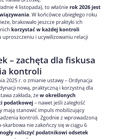
adnie 4 listopada), to właśnie
rok 2026 jest
owiązywania
. W końcówce ubiegłego roku
eże, brakowało jeszcze praktyki ich
 nich
korzystać w każdej kontroli
u uproszczeniu i ucywilizowaniu relacji
k – zachęta dla fiskusa
a kontroli
ia 2025 r. o zmianie ustawy – Ordynacja
ynacji nową, praktyczną i korzystną dla
stawa zakłada, że
w określonych
ści podatkowej
– nawet jeśli zaległość
y mają stanowić impuls mobilizujący
adzenia kontroli. Zgodnie z wprowadzoną
no-skarbowa nie zakończy się w ciągu 6
mogły naliczyć podatnikowi odsetek