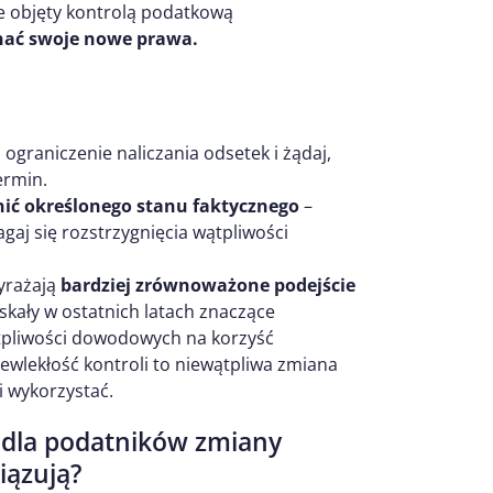
ie objęty kontrolą podatkową
nać swoje nowe prawa.
 ograniczenie naliczania odsetek i żądaj,
ermin.
nić określonego stanu faktycznego
–
gaj się rozstrzygnięcia wątpliwości
wyrażają
bardziej zrównoważone podejście
kały w ostatnich latach znaczące
tpliwości dowodowych na korzyść
ewlekłość kontroli to niewątpliwa zmiana
i wykorzystać.
 dla podatników zmiany
iązują?