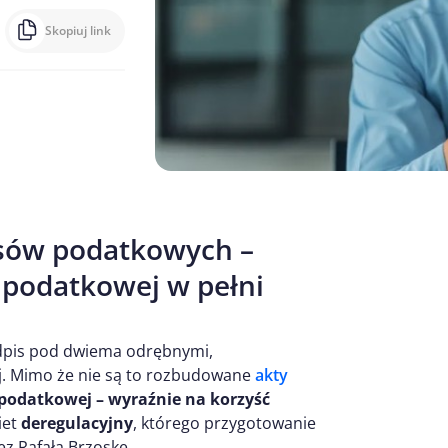
Skopiuj link
isów podatkowych –
 podatkowej w pełni
podpis pod dwiema odrębnymi,
j. Mimo że nie są to rozbudowane
akty
podatkowej – wyraźnie na korzyść
iet
deregulacyjny
, którego przygotowanie
z Rafała Brzoskę.