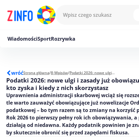
Przejdź do treści
Wiadomości
Sport
Rozrywka
wróć
Strona główna
/
8-Wpisów
/
Podatki 2026: nowe ulgi i zasady już obowiązują – sprawdź, kto zyska i kiedy z nich skorzystasz
Podatki 2026: nowe ulgi i zasady już obowiązu
kto zyska i kiedy z nich skorzystasz
Uprawnienia administracji skarbowej wciąż się rozsz
tle warto zauważyć obowiązujące już nowelizacje Ord
podatkowej – bo tym razem są to zmiany na korzyść 
Rok 2026 to pierwszy pełny rok ich obowiązywania, a 
działają od niedawna. Każdy podatnik powinien je zn
by skutecznie obronić się przed zapędami fiskusa.