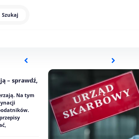
Szukaj
ją – sprawdź,
erzają. Na tym
ynacji
podatników.
przepisy
ać,