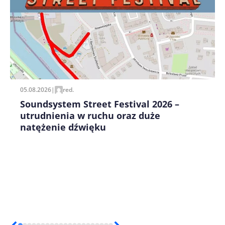
Zapamiętaj moje dane w tej przeglądarce podczas
pisania kolejnych komentarzy.
05.08.2026
|
red.
Soundsystem Street Festival 2026 –
utrudnienia w ruchu oraz duże
natężenie dźwięku