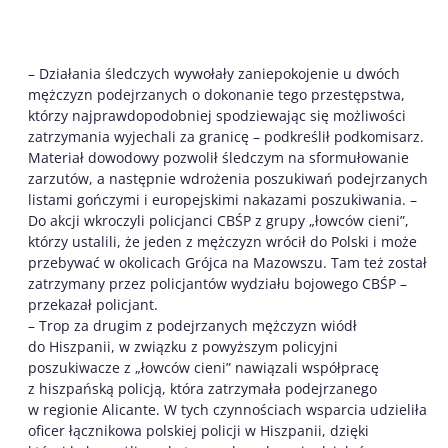
– Działania śledczych wywołały zaniepokojenie u dwóch
mężczyzn podejrzanych o dokonanie tego przestępstwa,
którzy najprawdopodobniej spodziewając się możliwości
zatrzymania wyjechali za granicę – podkreślił podkomisarz.
Materiał dowodowy pozwolił śledczym na sformułowanie
zarzutów, a następnie wdrożenia poszukiwań podejrzanych
listami gończymi i europejskimi nakazami poszukiwania. –
Do akcji wkroczyli policjanci CBŚP z grupy „łowców cieni”,
którzy ustalili, że jeden z mężczyzn wrócił do Polski i może
przebywać w okolicach Grójca na Mazowszu. Tam też został
zatrzymany przez policjantów wydziału bojowego CBŚP –
przekazał policjant.
– Trop za drugim z podejrzanych mężczyzn wiódł
do Hiszpanii, w związku z powyższym policyjni
poszukiwacze z „łowców cieni” nawiązali współpracę
z hiszpańską policją, która zatrzymała podejrzanego
w regionie Alicante. W tych czynnościach wsparcia udzieliła
oficer łącznikowa polskiej policji w Hiszpanii, dzięki