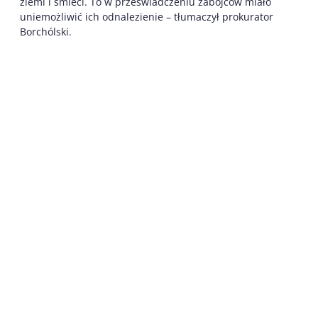
ziemi i śmieci. To w przeświadczeniu zabójców miało
uniemożliwić ich odnalezienie – tłumaczył prokurator
Borchólski.