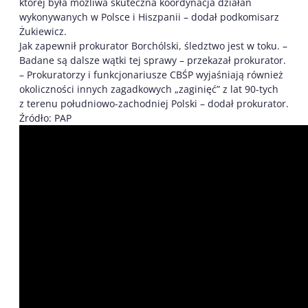
której była możliwa skuteczna koordynacja działań
wykonywanych w Polsce i Hiszpanii – dodał podkomisarz
Żukiewicz.
Jak zapewnił prokurator Borchólski, śledztwo jest w toku. –
Badane są dalsze wątki tej sprawy – przekazał prokurator.
– Prokuratorzy i funkcjonariusze CBŚP wyjaśniają również
okoliczności innych zagadkowych „zaginięć” z lat 90-tych
z terenu południowo-zachodniej Polski – dodał prokurator.
Źródło: PAP