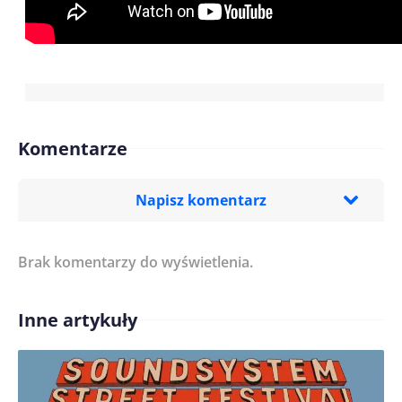
Komentarze
Napisz komentarz
Brak komentarzy do wyświetlenia.
Imię/ Nick*
Inne artykuły
Treść komentarza*