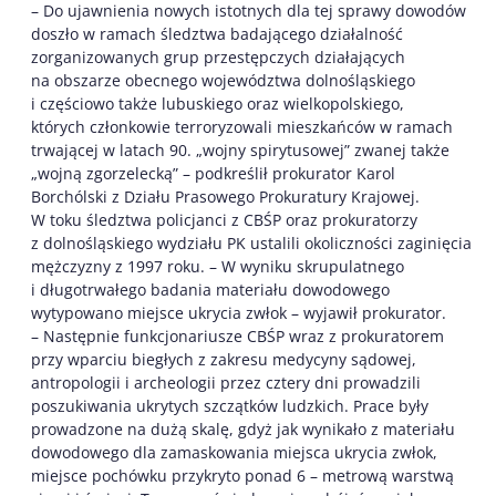
– Do ujawnienia nowych istotnych dla tej sprawy dowodów
doszło w ramach śledztwa badającego działalność
zorganizowanych grup przestępczych działających
na obszarze obecnego województwa dolnośląskiego
i częściowo także lubuskiego oraz wielkopolskiego,
których członkowie terroryzowali mieszkańców w ramach
trwającej w latach 90. „wojny spirytusowej” zwanej także
„wojną zgorzelecką” – podkreślił prokurator Karol
Borchólski z Działu Prasowego Prokuratury Krajowej.
W toku śledztwa policjanci z CBŚP oraz prokuratorzy
z dolnośląskiego wydziału PK ustalili okoliczności zaginięcia
mężczyzny z 1997 roku. – W wyniku skrupulatnego
i długotrwałego badania materiału dowodowego
wytypowano miejsce ukrycia zwłok – wyjawił prokurator.
– Następnie funkcjonariusze CBŚP wraz z prokuratorem
przy wparciu biegłych z zakresu medycyny sądowej,
antropologii i archeologii przez cztery dni prowadzili
poszukiwania ukrytych szczątków ludzkich. Prace były
prowadzone na dużą skalę, gdyż jak wynikało z materiału
dowodowego dla zamaskowania miejsca ukrycia zwłok,
miejsce pochówku przykryto ponad 6 – metrową warstwą