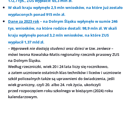
172,7 tys., ZUS wypłacił: 65,3 mln zł.
W skali kraju wpłynęło 2,5 mln wniosków, na które już zostało
wypłaconych ponad 915 mln zł.
Dane za 2023 rok
– na Dolnym Śląsku wpłynęło w sumie 246
tys. wniosków, na które rodzice dostali: 98,9 mln zł. W skali
kraju wpłynęło ponad 3,2 mln wniosków, na które ZUS
wypłacił 1,37 mld zł.
–
Wyprawek nie dostają studenci oraz dzieci w tzw. zerówce
–
mówi Iwona Kowalska-Matis regionalny rzecznik prasowy ZUS
na Dolnym Śląsku.
Według rzeczniczki, wiek 20 i 24 lata liczy się rocznikowo,
a zatem uczniowie ostatnich klas techników i liceów i uczniowie
szkół policealnych także są uprawnieni do świadczenia, jeśli
wiek graniczny, czyli 20. albo 24. rok życia, ukończyli
przed rozpoczęciem roku szkolnego w bieżącym (2024) roku
kalendarzowym.