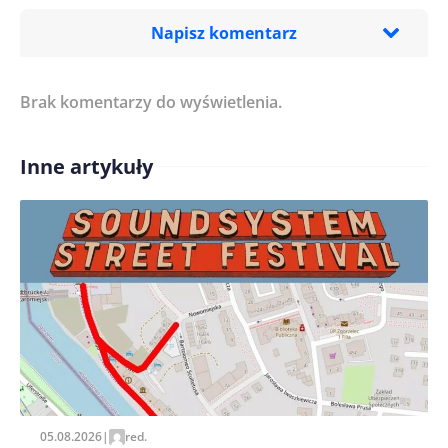
Napisz komentarz
Brak komentarzy do wyświetlenia.
Imię/ Nick*
Inne artykuły
Treść komentarza*
Zapamiętaj moje dane w tej przeglądarce podczas
pisania kolejnych komentarzy.
05.08.2026
|
red.