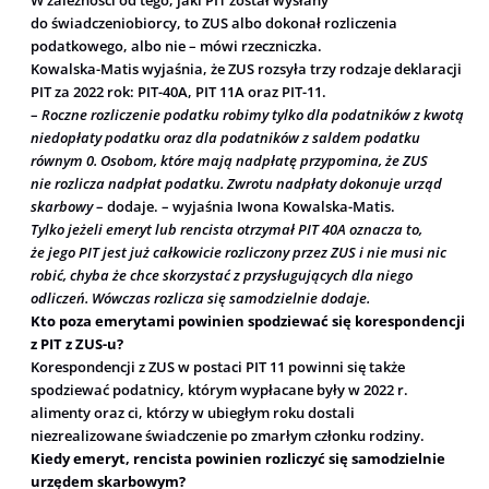
do świadczeniobiorcy, to ZUS albo dokonał rozliczenia
podatkowego, albo nie – mówi rzeczniczka.
Kowalska-Matis wyjaśnia, że ZUS rozsyła trzy rodzaje deklaracji
PIT za 2022 rok: PIT-40A, PIT 11A oraz PIT-11.
–
Roczne rozliczenie podatku robimy tylko dla podatników z kwotą
niedopłaty podatku oraz dla podatników z saldem podatku
równym 0. Osobom, które mają nadpłatę przypomina, że ZUS
nie rozlicza nadpłat podatku. Zwrotu nadpłaty dokonuje urząd
skarbowy
– dodaje. – wyjaśnia Iwona Kowalska-Matis.
Tylko jeżeli emeryt lub rencista otrzymał PIT 40A oznacza to,
że jego PIT jest już całkowicie rozliczony przez ZUS i nie musi nic
robić, chyba że chce skorzystać z przysługujących dla niego
odliczeń. Wówczas rozlicza się samodzielnie dodaje.
Kto poza emerytami powinien spodziewać się korespondencji
z PIT z ZUS-u?
Korespondencji z ZUS w postaci PIT 11 powinni się także
spodziewać podatnicy, którym wypłacane były w 2022 r.
alimenty oraz ci, którzy w ubiegłym roku dostali
niezrealizowane świadczenie po zmarłym członku rodziny.
Kiedy emeryt, rencista powinien rozliczyć się samodzielnie
urzędem skarbowym?