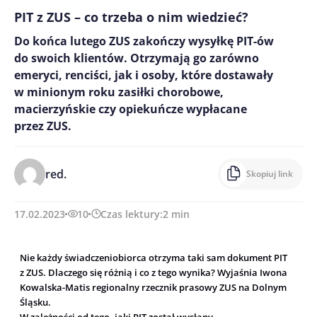
PIT z ZUS – co trzeba o nim wiedzieć?
Do końca lutego ZUS zakończy wysyłkę PIT-ów
do swoich klientów. Otrzymają go zarówno
emeryci, renciści, jak i osoby, które dostawały
w minionym roku zasiłki chorobowe,
macierzyńskie czy opiekuńcze wypłacane
przez ZUS.
red.
Skopiuj link
17.02.2023
10
Czas lektury:
2
min
Nie każdy świadczeniobiorca otrzyma taki sam dokument PIT
z ZUS. Dlaczego się różnią i co z tego wynika? Wyjaśnia Iwona
Kowalska-Matis regionalny rzecznik prasowy ZUS na Dolnym
Śląsku.
W zależności od tego, jaki PIT został wysłany