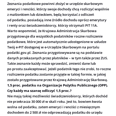
Zeznania podatkowe powinni złożyć w urzędzie skarbowym
emeryci i renciści, którzy swoje dochody chcą rozliczyć wspólnie
z małżonkiem lub dzieckiem, będą korzystać z odliczeń
od podatku, posiadają inne źródło dochodu oprócz emerytury
i renty oraz świadczeniobiorcy, którzy otrzymali PIT 11A.
Warto wspomnieć, że Krajowa Administracja Skarbowa
przygotowuje dla wszystkich podatników roczne rozliczenie
podatkowe, które jest automatycznie udostępnione w usłudze
Twój e-PIT dostępnej w e-Urzędzie Skarbowym na portalu
podatki.gov.pl. Zeznania przygotowywane są na podstawie
danych przekazanych przez płatników – w tym także przez ZUS.
Takie zeznanie każdy może sprawdzić, zmienić dane lub
po prostu zaakceptować. Jeżeli podatnik tego nie zrobi, to roczne
rozliczenie podatku zostanie przyjęte w takiej formie, w jakiej
zostało przygotowane przez Krajową Administrację Skarbową.
1,5 proc. podatku na Organizacje Pożytku Publicznego (OPP).
Czy każdy ma szansę odliczyć 1,5 proc.?
Nie mają takiej możliwości świadczeniobiorcy, których dochód
nie przekracza 30 000 zł w skali roku. Jest to, bowiem kwota
wolna od podatku, zatem emeryci i renciści z miesięcznym
dochodem do 2 500 zł nie odprowadzają podatku do urzędu