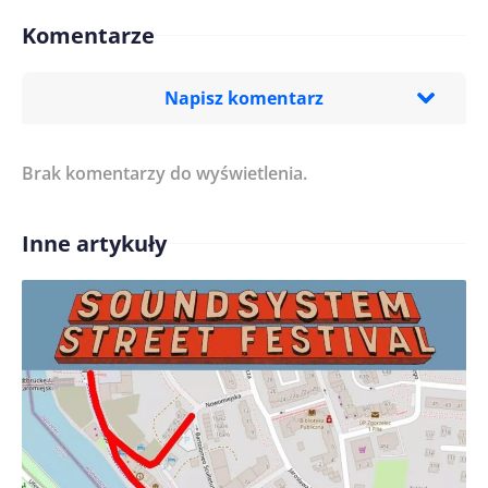
Komentarze
Napisz komentarz
Brak komentarzy do wyświetlenia.
Imię/ Nick*
Inne artykuły
Treść komentarza*
Zapamiętaj moje dane w tej przeglądarce podczas
pisania kolejnych komentarzy.