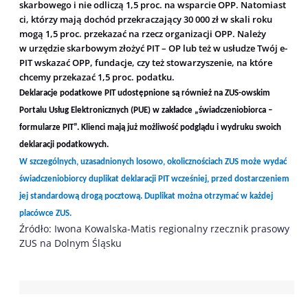
skarbowego i nie odliczą 1,5 proc. na wsparcie OPP. Natomiast
ci, którzy mają dochód przekraczający 30 000 zł w skali roku
mogą 1,5 proc. przekazać na
rzecz organizacji OPP. Należy
w urzędzie skarbowym złożyć PIT – OP lub też w usłudze Twój e-
PIT wskazać OPP, fundacje, czy też stowarzyszenie, na które
chcemy przekazać 1,5 proc. podatku.
Deklaracje podatkowe PIT udostępnione są również na ZUS-owskim
Portalu Usług Elektronicznych (PUE) w zakładce „świadczeniobiorca –
formularze PIT”. Klienci mają już możliwość podglądu i wydruku swoich
deklaracji podatkowych.
W szczególnych, uzasadnionych losowo, okolicznościach ZUS może wydać
świadczeniobiorcy duplikat deklaracji PIT wcześniej, przed dostarczeniem
jej standardową drogą pocztową. Duplikat można otrzymać w każdej
placówce ZUS.
Źródło: Iwona Kowalska-Matis regionalny rzecznik prasowy
ZUS na Dolnym Śląsku