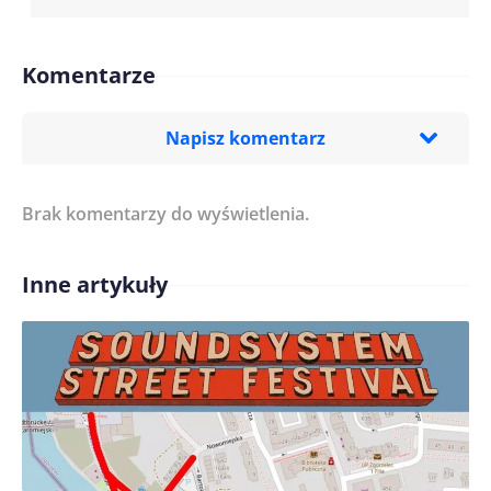
Komentarze
Napisz komentarz
Brak komentarzy do wyświetlenia.
Imię/ Nick*
Inne artykuły
Treść komentarza*
Zapamiętaj moje dane w tej przeglądarce podczas