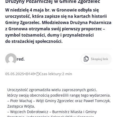
Drużyny Pożarniczej w Gminie Zgorzelec
W niedzielę 4 maja br. w Gronowie odbyła się
uroczystość, która zapisze się na kartach historii
Gminy Zgorzelec. Młodzieżowa Drużyna Pożarnicza
z Gronowa otrzymała swój pierwszy proporzec –
symbol tożsamości, dumy i przynależności
do strażackiej społeczności.
red.
Skopiuj link
05.05.2025
149
Czas lektury:
2
min
Uroczystość zgromadziła wielu zaproszonych gości,
którzy swoją obecnością podkreślili rangę tego wydarzenia.
– Piotr Machaj – Wójt Gminy Zgorzelec oraz Paweł Tomczyk,
Zastępca Wójta,
– Wojciech Dobrołowicz – Burmistrz Miasta i Gminy