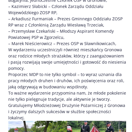
Bogatynia, jednocześnie Członek OSP w Gronowie,
– Kazimierz Słabicki – Członek Zarządu Oddziału
Wojewódzkiego ZOSP RP,
– Arkadiusz Furmaniak – Prezes Gminnego Oddziału ZOSP
RP wraz z Członkinią Zarządu Wiesławą Trzeciak,
– Przemysław Czekański – Młodszy Aspirant Komendy
Powiatowej PSP w Zgorzelcu,
– Marek Nieścierowicz – Prezes OSP w Sławnikowicach,
W wydarzeniu uczestniczyli również mieszkańcy Gronowa
oraz rodzice młodych strażaków, którzy z zaangażowaniem
i pasją rozwijają swoje umiejętności i gotowość do niesienia
pomocy.
Proporzec MDP to nie tylko symbol – to wyraz uznania dla
pracy młodych druhen i druhów, ich poświęcenia oraz roli,
jaką odgrywają w budowaniu wspólnoty.
To ważne wydarzenie przypomina nam, że młode pokolenie
nie tylko pielęgnuje tradycje, ale aktywnie je tworzy.
Gratulujemy Młodzieżowej Drużynie Pożarniczej z Gronowa
i życzymy dalszych sukcesów w służbie społeczności
lokalnej.