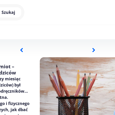
Szukaj
miot –
odziców
zy miesiąc
ziców) był
podręczników…
tna.
o i fizycznego
ych, jak dbać