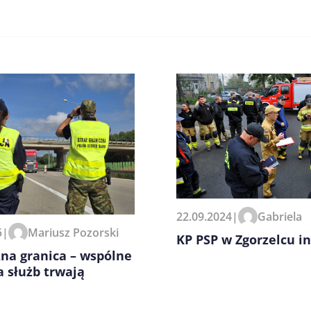
zeglądarce podczas pisania
22.09.2024
|
Gabriela
5
|
Mariusz Pozorski
KP PSP w Zgorzelcu i
na granica – wspólne
a służb trwają