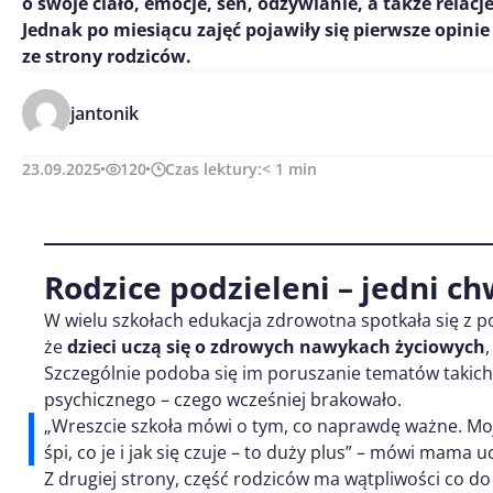
o swoje ciało, emocje, sen, odżywianie, a także relacj
Jednak po miesiącu zajęć pojawiły się pierwsze opinie
ze strony rodziców.
jantonik
23.09.2025
120
Czas lektury:
< 1
min
Rodzice podzieleni – jedni ch
W wielu szkołach edukacja zdrowotna spotkała się z 
że
dzieci uczą się o zdrowych nawykach życiowych
Szczególnie podoba się im poruszanie tematów takich j
psychicznego – czego wcześniej brakowało.
„Wreszcie szkoła mówi o tym, co naprawdę ważne. Moja
śpi, co je i jak się czuje – to duży plus” – mówi mama 
Z drugiej strony, część rodziców ma wątpliwości co d