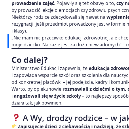
prowadzenia zajęć
. Pojawiły się też obawy o to,
czy n
by prowadzić lekcje o emocjach czy zdrowiu psychicz
Niektórzy rodzice zdecydowali się nawet na
wypisanie 
rezygnacji, jeśli przedmiot prowadzony jest w formie 
i klasy).
„Nie mam nic przeciwko edukacji zdrowotnej, ale chcę 
moje dziecko. Na razie jest za dużo niewiadomych” – mó
Co dalej?
Ministerstwo Edukacji zapewnia, że
edukacja zdrowotn
i zapowiada wsparcie szkół oraz szkolenia dla nauczyci
od konkretnej placówki – jej podejścia, kadry i komunik
Warto, by opiekunowie
rozmawiali z dziećmi o tym, 
i
angażowali się w życie szkoły
– to najlepszy sposób
działa tak, jak powinien.
A Wy, drodzy rodzice – w ja
Zapisujecie dzieci z ciekawością i nadzieją, że s