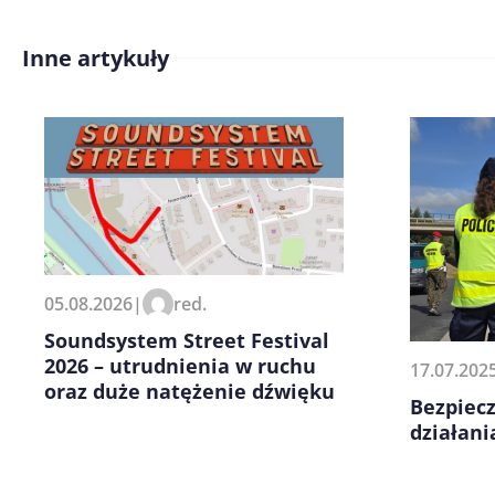
Inne artykuły
Zapamiętaj moje dane w tej pr
kolejnych komentarzy.
05.08.2026
|
red.
Soundsystem Street Festival
2026 – utrudnienia w ruchu
17.07.202
oraz duże natężenie dźwięku
Bezpiecz
działani