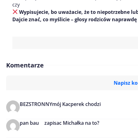
czy
Wypisujecie, bo uważacie, że to niepotrzebne lu
Dajcie znać, co myślicie – głosy rodziców naprawdę
Komentarze
Napisz k
BEZSTRONNY
mój Kacperek chodzi
Imię/ Nick*
pan bau
zapisac Michałka na to?
Treść komentarza*