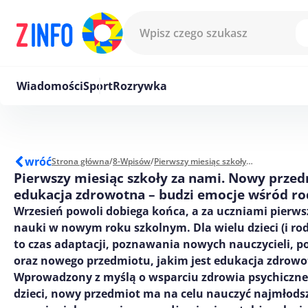
Przejdź do treści
Wiadomości
Sport
Rozrywka
wróć
Strona główna
/
8-Wpisów
/
Pierwszy miesiąc szkoły za nami. Nowy przedmiot – edukacja zdrowotna – budzi emocje wśród rodziców
Pierwszy miesiąc szkoły za nami. Nowy przed
edukacja zdrowotna – budzi emocje wśród r
Wrzesień powoli dobiega końca, a za uczniami pierws
nauki w nowym roku szkolnym. Dla wielu dzieci (i rod
to czas adaptacji, poznawania nowych nauczycieli, 
oraz nowego przedmiotu, jakim jest edukacja zdrowo
Wprowadzony z myślą o wsparciu zdrowia psychiczneg
dzieci, nowy przedmiot ma na celu nauczyć najmłodsz