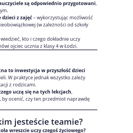
auczyciele są odpowiednio przygotowani
,
nym.
dzieci z zajęć
– wykorzystując możliwość
nieobowiązkowej (w zależności od szkoły
wiedzieć, kto i czego dokładnie uczy
wi ojciec ucznia z klasy 4 w Łodzi.
a to inwestycja w przyszłość dzieci
eli. W praktyce jednak wszystko zależy
acji z rodzicami.
czego uczą się na tych lekcjach
,
, by ocenić, czy ten przedmiot naprawdę
kim jesteście teamie?
zkoła wreszcie uczy czegoś życiowego?