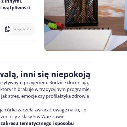
e z innymi.
 i wątpliwości
Skopiuj link
walą, inni się niepokoją
pozytywnym przyjęciem. Rodzice doceniają,
, których brakuje w tradycyjnym programie.
ak stres, emocje czy profilaktyka zdrowia
 córka zaczęła zwracać uwagę na to, ile
uczennicy z klasy 5 w Warszawie.
o
zakresu tematycznego
i
sposobu