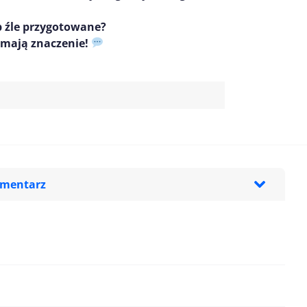
b źle przygotowane?
 mają znaczenie!
omentarz