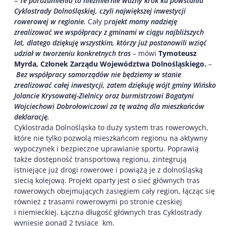
–
Te porozumienia to niezmiernie ważny krok ku powstaniu
Cyklostrady Dolnośląskiej, czyli największej inwestycji
rowerowej w regionie.
Cały p
rojekt mamy nadzieję
zrealizować we współpracy z gminami w ciągu najbliższych
lat, dlatego
dziękuję wszystkim, którzy już postanowili wziąć
udział w tworzeniu konkretnych tras
– mówi
Tymoteusz
Myrda, Członek Zarządu Województwa Dolnośląskiego.
–
Bez współpracy samorządów nie będziemy w stanie
zrealizować całej inwestycji, zatem dziękuję wójt gminy Wińsko
Jolancie Krysowatej-Zielnicy oraz burmistrzowi Bogatyni
Wojciechowi Dobrołowiczowi za tę ważną dla mieszkańców
deklarację.
Cyklostrada Dolnośląska to duży system tras rowerowych,
które nie tylko pozwolą mieszkańcom regionu na aktywny
wypoczynek i bezpieczne uprawianie sportu. Poprawią
także dostępność transportową regionu, zintegrują
istniejące już drogi rowerowe i powiążą je z dolnośląską
siecią kolejową. Projekt oparty jest o sieć głównych tras
rowerowych obejmujących zasięgiem cały region, łącząc się
również z trasami rowerowymi po stronie czeskiej
i niemieckiej. Łączna długość głównych tras Cyklostrady
wyniesie ponad 2 tysiące km.