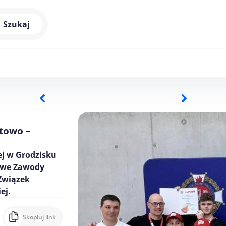
Szukaj
towo –
ej w Grodzisku
lowe Zawody
Związek
ej.
Skopiuj link