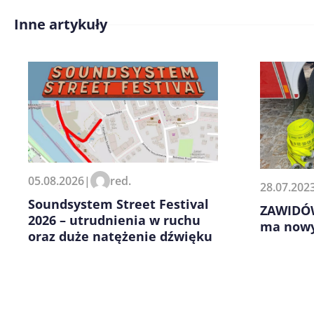
Inne artykuły
Treść komentarza*
Zapamiętaj moje dane w tej pr
05.08.2026
|
red.
28.07.202
kolejnych komentarzy.
Soundsystem Street Festival
ZAWIDÓW
2026 – utrudnienia w ruchu
ma nowy
oraz duże natężenie dźwięku