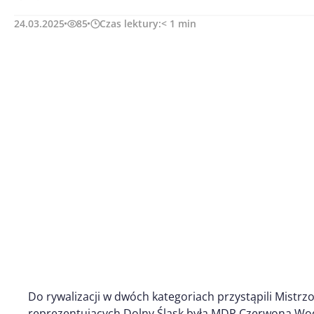
24.03.2025
85
Czas lektury:
< 1
min
Do rywalizacji w dwóch kategoriach przystąpili Mistr
reprezentujących Dolny Śląsk była MDP Czerwona Wo