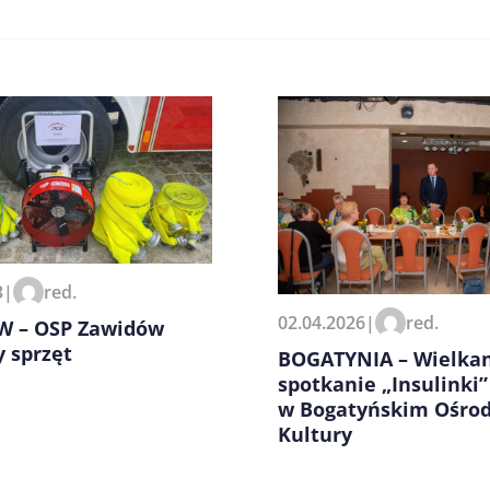
zeglądarce podczas pisania
3
|
red.
02.04.2026
|
red.
 – OSP Zawidów
 sprzęt
BOGATYNIA – Wielka
spotkanie „Insulinki”
w Bogatyńskim Ośro
Kultury