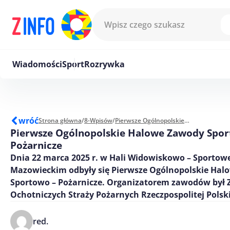
Przejdź do treści
Wiadomości
Sport
Rozrywka
wróć
Strona główna
/
8-Wpisów
/
Pierwsze Ogólnopolskie Halowe Zawody Sportowo – Pożarnicze
Pierwsze Ogólnopolskie Halowe Zawody Spor
Pożarnicze
Dnia 22 marca 2025 r. w Hali Widowiskowo – Sportow
Mazowieckim odbyły się Pierwsze Ogólnopolskie Ha
Sportowo – Pożarnicze. Organizatorem zawodów był 
Ochotniczych Straży Pożarnych Rzeczpospolitej Polski
red.