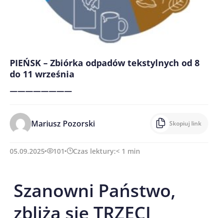
PIEŃSK – Zbiórka odpadów tekstylnych od 8
do 11 września
————————
Mariusz Pozorski
Skopiuj link
05.09.2025
101
Czas lektury:
< 1
min
Szanowni Państwo,
zbliża się TRZECI