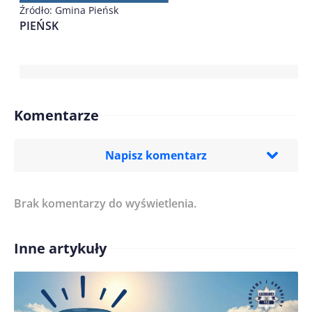
Źródło: Gmina Pieńsk
PIEŃSK
Komentarze
Napisz komentarz
Brak komentarzy do wyświetlenia.
Imię/ Nick*
Inne artykuły
Treść komentarza*