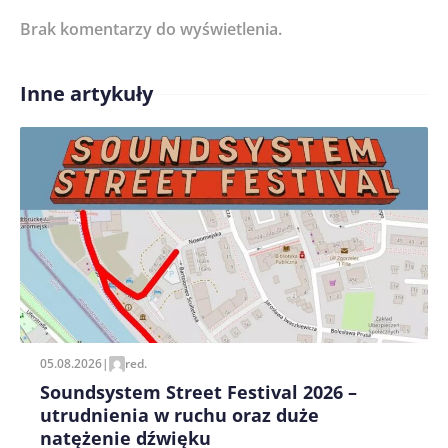
Brak komentarzy do wyświetlenia.
Imię/ Nick*
Inne artykuły
Treść komentarza*
Zapamiętaj moje dane w tej przeglądarce podczas
pisania kolejnych komentarzy.
05.08.2026
|
red.
Soundsystem Street Festival 2026 –
utrudnienia w ruchu oraz duże
natężenie dźwięku