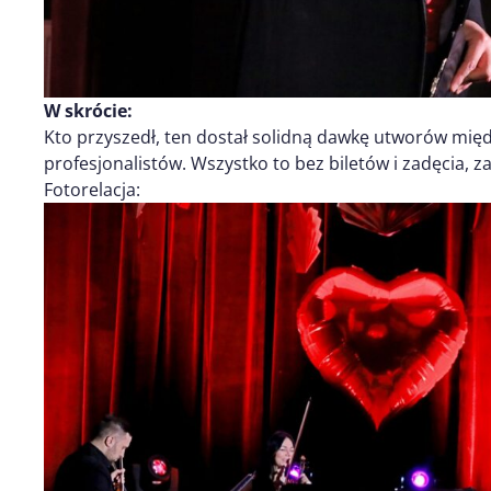
W skrócie:
Kto przyszedł, ten dostał solidną dawkę utworów mi
profesjonalistów. Wszystko to bez biletów i zadęcia, z
Fotorelacja: