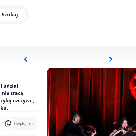
Szukaj
i udział
 nie tracą
uzyką na żywo,
sku.
Skopiuj link