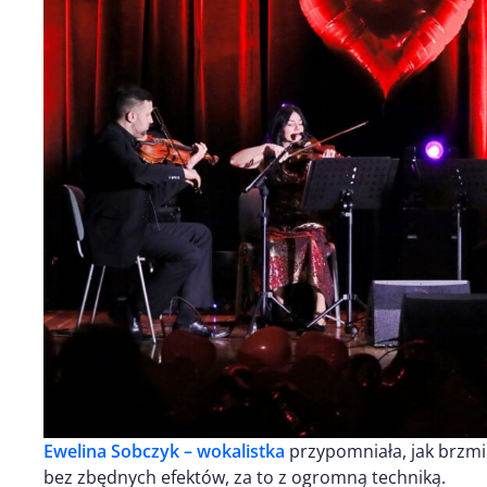
Ewelina Sobczyk – wokalistka
przypomniała, jak brzmi
bez zbędnych efektów, za to z ogromną techniką.