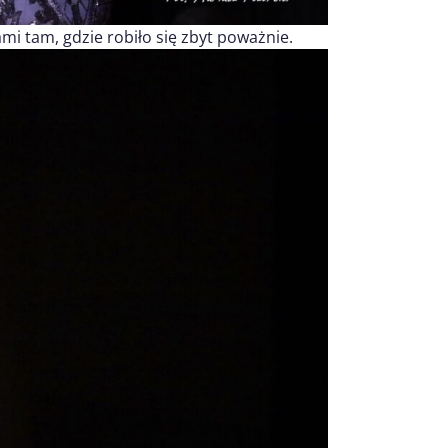
mi tam, gdzie robiło się zbyt poważnie.