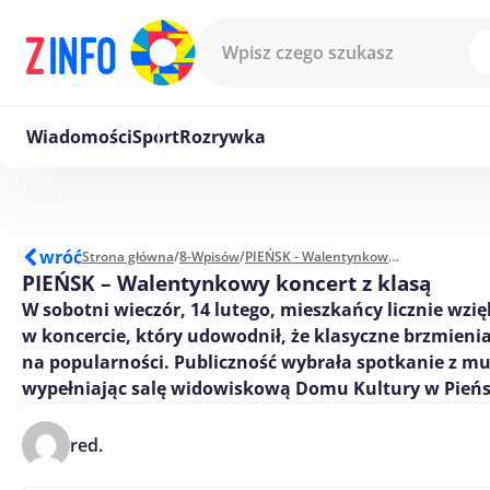
Przejdź do treści
Wiadomości
Sport
Rozrywka
wróć
Strona główna
/
8-Wpisów
/
PIEŃSK - Walentynkowy koncert z klasą
PIEŃSK – Walentynkowy koncert z klasą
W sobotni wieczór, 14 lutego, mieszkańcy licznie wzięl
w koncercie, który udowodnił, że klasyczne brzmienia
na popularności. Publiczność wybrała spotkanie z m
wypełniając salę widowiskową Domu Kultury w Pień
red.