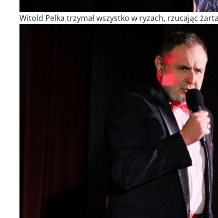
Witold Pelka trzymał wszystko w ryzach, rzucając żarta