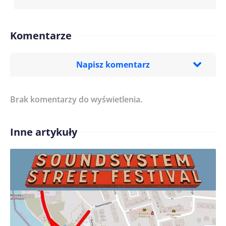
Komentarze
Napisz komentarz
Brak komentarzy do wyświetlenia.
Imię/ Nick*
Inne artykuły
Treść komentarza*