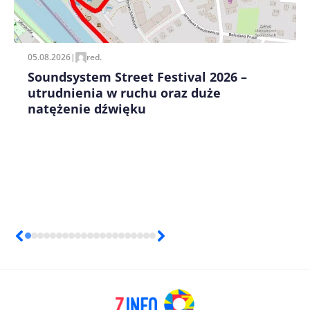
Zapamiętaj moje dane w tej przeglądarce podczas
pisania kolejnych komentarzy.
05.08.2026
|
red.
Soundsystem Street Festival 2026 –
utrudnienia w ruchu oraz duże
natężenie dźwięku