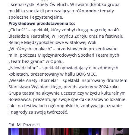
i scenarzystki Anety Ćwieluch. ​W swoim dorobku grupa
ma kilka spektakli poruszających różnorodne tematy
społeczne i egzystencjalne.
Przykładowe przedstawienia to:​
„Cichość” – spektakl, który zdobył drugą nagrodę na 40.
Biesiadzie Teatralnej w Horyńcu Zdroju oraz na festiwalu
Relacje Międzypokoleniowe w Stalowej Woli. ​
„W różnych smakach” – przedstawienie prezentowane
m.in. podczas Międzynarodowych Spotkań Teatralnych
„Teatr bez granic” w Opolu. ​
„Niewidzialne” – spektakl opowiadający o bezdomnych
kobietach, prezentowany w hallu BOK-MCC. ​
„Wesele Anety i Kornela” – spektakl inspirowany dramatem
Stanisława Wyspiańskiego, przedstawiony w 2024 roku. ​
Grupa teatralna aktywnie uczestniczy w życiu kulturalnym
Bolesławca, prezentując swoje spektakle zarówno lokalnie,
jak i na festiwalach ogólnopolskich, zdobywając uznanie
i nagrody za swoją twórczość.
Fot. M. Pozorski