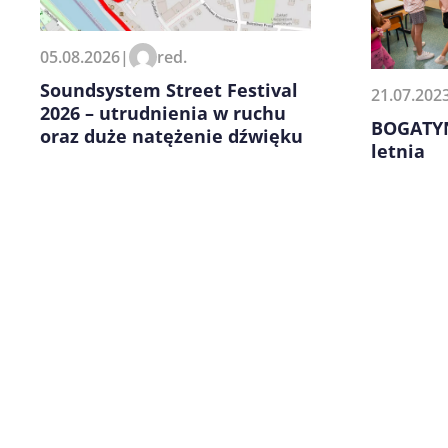
Zapamiętaj moje dane w tej pr
05.08.2026
|
red.
kolejnych komentarzy.
Soundsystem Street Festival
21.07.202
2026 – utrudnienia w ruchu
BOGATYN
oraz duże natężenie dźwięku
letnia