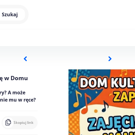
Szukaj
dę w Domu
ry? A może
nie mu w ręce?
Skopiuj link