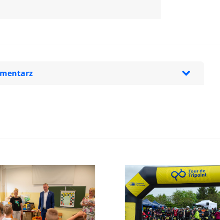
omentarz