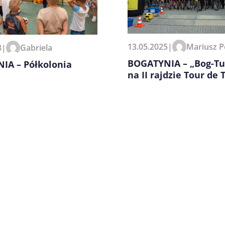
zeglądarce podczas pisania
13.05.2025
|
Mariusz P
3
|
Gabriela
BOGATYNIA – „Bog-Tu
IA – Półkolonia
na II rajdzie Tour de 