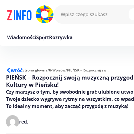
Przejdź do treści
Wiadomości
Sport
Rozrywka
wróć
Strona główna
/
8-Wpisów
/
PIEŃSK - Rozpocznij swoją muzyczną przygodę w Domu Kultury w Pieńsku!
PIEŃSK – Rozpocznij swoją muzyczną przygo
Kultury w Pieńsku!
Czy marzysz o tym, by swobodnie grać ulubione utwo
Twoje dziecko wygrywa rytmy na wszystkim, co wpad
To idealny moment, aby zacząć przygodę z muzyką!
red.