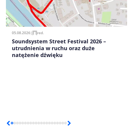
Zapamiętaj moje dane w tej przeglądarce podczas
pisania kolejnych komentarzy.
05.08.2026
|
red.
Soundsystem Street Festival 2026 –
utrudnienia w ruchu oraz duże
natężenie dźwięku