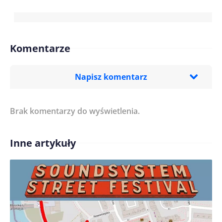
Komentarze
Napisz komentarz
Brak komentarzy do wyświetlenia.
Imię/ Nick*
Inne artykuły
Treść komentarza*