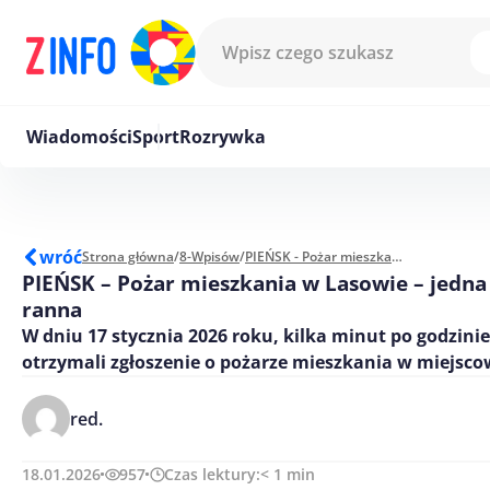
Przejdź do treści
Wiadomości
Sport
Rozrywka
wróć
Strona główna
/
8-Wpisów
/
PIEŃSK - Pożar mieszkania w Lasowie – jedna osoba lekko ranna
PIEŃSK – Pożar mieszkania w Lasowie – jedna
ranna
W dniu 17 stycznia 2026 roku, kilka minut po godzinie
otrzymali zgłoszenie o pożarze mieszkania w miejsco
red.
18.01.2026
957
Czas lektury:
< 1
min