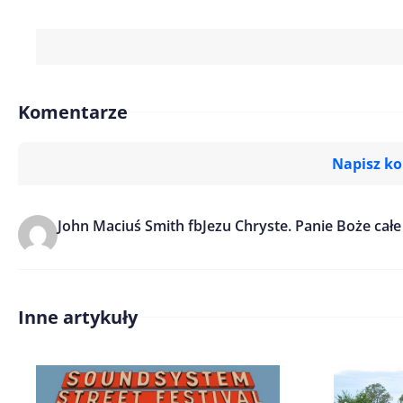
Komentarze
Napisz k
John Maciuś Smith fb
Imię/ Nick*
Jezu Chryste. Panie Boże całe
Treść komentarza*
Inne artykuły