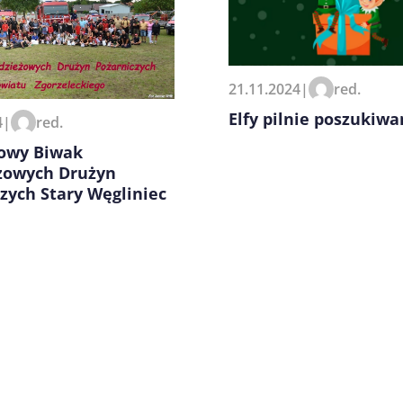
zeglądarce podczas pisania
21.11.2024
|
red.
Elfy pilnie poszukiw
4
|
red.
towy Biwak
żowych Drużyn
zych Stary Węgliniec