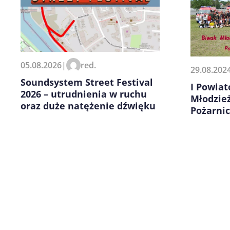
Zapamiętaj moje dane w tej pr
kolejnych komentarzy.
05.08.2026
|
red.
29.08.202
Soundsystem Street Festival
I Powia
2026 – utrudnienia w ruchu
Młodzie
oraz duże natężenie dźwięku
Pożarnic