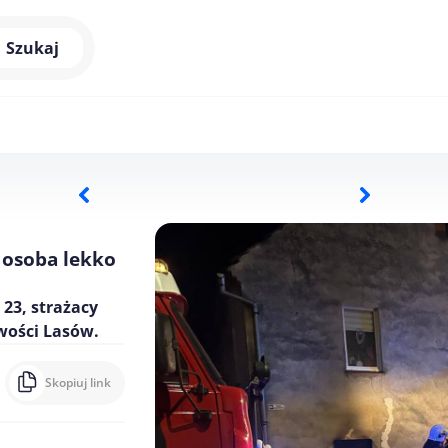
Szukaj
 osoba lekko
 23, strażacy
wości Lasów.
Skopiuj link