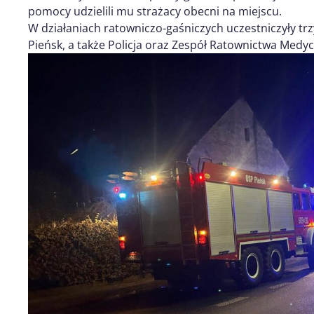
pomocy udzielili mu strażacy obecni na miejscu.
W działaniach ratowniczo-gaśniczych uczestniczyły tr
Pieńsk, a także Policja oraz Zespół Ratownictwa Medy