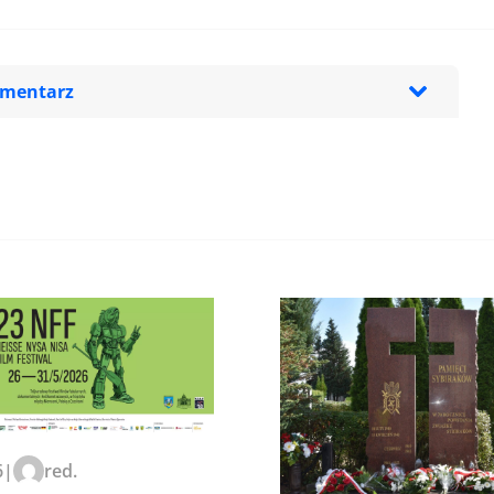
omentarz
zeglądarce podczas pisania
6
|
red.