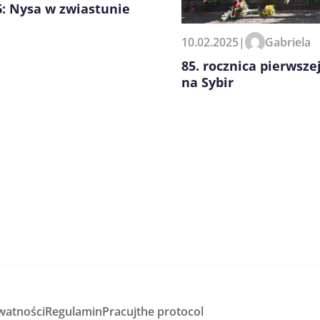
: Nysa w zwiastunie
10.02.2025
|
Gabriela
85. rocznica pierwszej
na Sybir
watności
Regulamin
Pracuj
the protocol