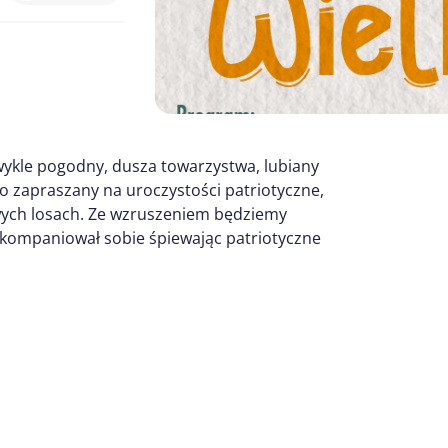
zwykle pogodny, dusza towarzystwa, lubiany
to zapraszany na uroczystości patriotyczne,
wych losach. Ze wzruszeniem będziemy
akompaniował sobie śpiewając patriotyczne