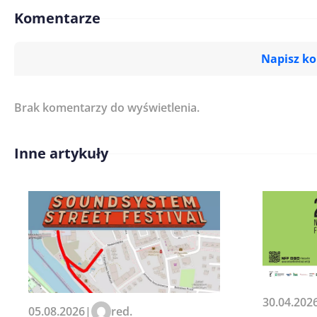
Komentarze
Napisz k
Brak komentarzy do wyświetlenia.
Imię/ Nick*
Inne artykuły
Treść komentarza*
Zapamiętaj moje dane w tej pr
30.04.202
05.08.2026
|
red.