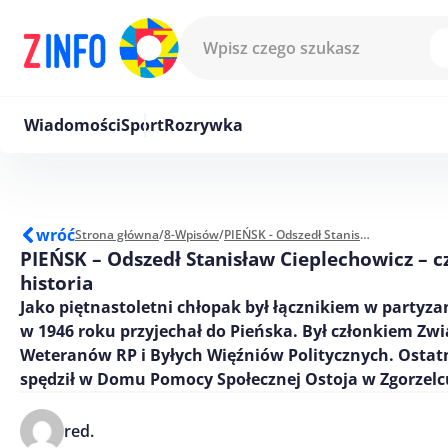
Przejdź do treści
Wiadomości
Sport
Rozrywka
wróć
Strona główna
/
8-Wpisów
/
PIEŃSK - Odszedł Stanisław Cieplechowicz - człowiek historia
PIEŃSK – Odszedł Stanisław Cieplechowicz – c
historia
Jako piętnastoletni chłopak był łącznikiem w partyza
w 1946 roku przyjechał do Pieńska. Był członkiem Zw
Weteranów RP i Byłych Więźniów Politycznych. Ostatn
spędził w Domu Pomocy Społecznej Ostoja w Zgorzelc
red.