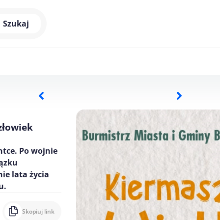
Szukaj
złowiek
ntce. Po wojnie
iązku
ie lata życia
u.
Skopiuj link