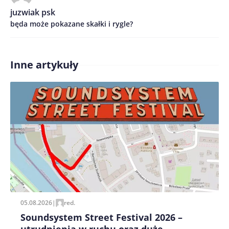
juzwiak psk
będa może pokazane skałki i rygle?
Inne artykuły
Zapamiętaj moje dane w tej przeglądarce podczas
pisania kolejnych komentarzy.
05.08.2026
|
red.
Soundsystem Street Festival 2026 –
utrudnienia w ruchu oraz duże