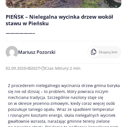
PIEŃSK – Nielegalna wycinka drzew wokół
stawu w Pieńsku
——————–
Mariusz Pozorski
Skopiuj link
02.09.2025
2027
Czas lektury:
2
min
Z procederem nielegalnego wycinania drzew gmina boryka
się nie od dzisiaj – to problem, który powraca niczym
niechciana tradycja. Szczególnie nasilony staje się
on w okresie jesienno-zimowym, kiedy coraz więcej osób
poszukuje taniego opału. Wraz ze spadkiem temperatur
i rosnącymi kosztami energii, skala nielegalnych wycinek
gwałtownie wzrasta, narażając gminne tereny zielone