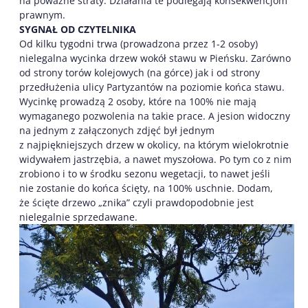
na poważne straty. Działania te podlegają konsekwencjom
prawnym.
SYGNAŁ OD CZYTELNIKA
Od kilku tygodni trwa (prowadzona przez 1-2 osoby)
nielegalna wycinka drzew wokół stawu w Pieńsku. Zarówno
od strony torów kolejowych (na górce) jak i od strony
przedłużenia ulicy Partyzantów na poziomie końca stawu.
Wycinkę prowadzą 2 osoby, które na 100% nie mają
wymaganego pozwolenia na takie prace. A jesion widoczny
na jednym z załączonych zdjęć był jednym
z najpiękniejszych drzew w okolicy, na którym wielokrotnie
widywałem jastrzębia, a nawet myszołowa. Po tym co z nim
zrobiono i to w środku sezonu wegetacji, to nawet jeśli
nie zostanie do końca ścięty, na 100% uschnie. Dodam,
że ścięte drzewo „znika” czyli prawdopodobnie jest
nielegalnie sprzedawane.