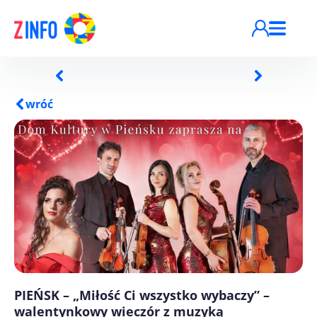
Przejdź do treści
wróć
PIEŃSK – „Miłość Ci wszystko wybaczy” –
walentynkowy wieczór z muzyką