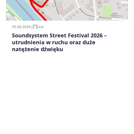
Zapamiętaj moje dane w tej przeglądarce podczas
pisania kolejnych komentarzy.
05.08.2026
|
red.
Soundsystem Street Festival 2026 –
utrudnienia w ruchu oraz duże
natężenie dźwięku