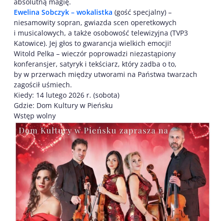
absolutną magię.
Ewelina Sobczyk – wokalistka
(gość specjalny) –
niesamowity sopran, gwiazda scen operetkowych
i musicalowych, a także osobowość telewizyjna (TVP3
Katowice). Jej głos to gwarancja wielkich emocji!
Witold Pelka – wieczór poprowadzi niezastąpiony
konferansjer, satyryk i tekściarz, który zadba o to,
by w przerwach między utworami na Państwa twarzach
zagościł uśmiech.
Kiedy: 14 lutego 2026 r. (sobota)
Gdzie: Dom Kultury w Pieńsku
Wstęp wolny