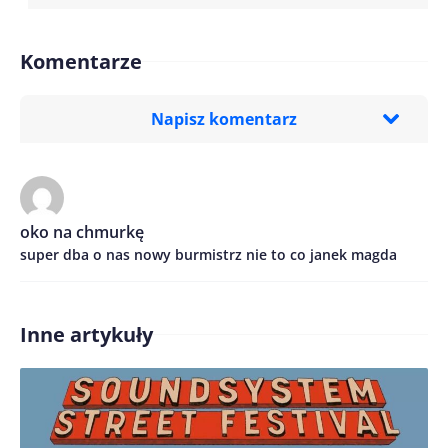
Komentarze
Napisz komentarz
Imię/ Nick*
oko na chmurkę
super dba o nas nowy burmistrz nie to co janek magda
Treść komentarza*
Inne artykuły
Zapamiętaj moje dane w tej przeglądarce podczas