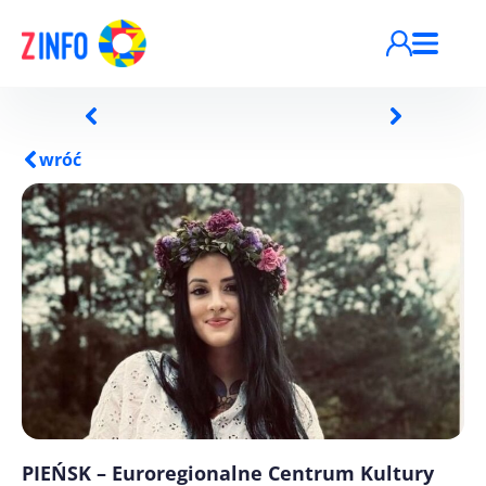
Przejdź do treści
wróć
PIEŃSK – Euroregionalne Centrum Kultury