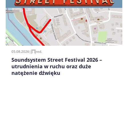
Zapamiętaj moje dane w tej przeglądarce podczas
pisania kolejnych komentarzy.
05.08.2026
|
red.
Soundsystem Street Festival 2026 –
utrudnienia w ruchu oraz duże
natężenie dźwięku