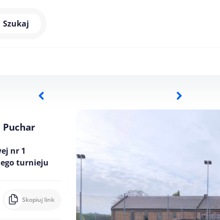
Szukaj
o Puchar
ej nr 1
iego turnieju
Skopiuj link