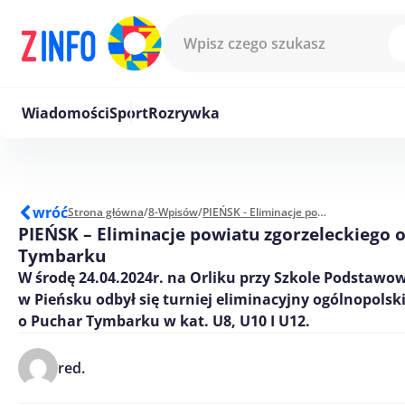
Przejdź do treści
Wiadomości
Sport
Rozrywka
wróć
Strona główna
/
8-Wpisów
/
PIEŃSK - Eliminacje powiatu zgorzeleckiego o Puchar Tymbarku
PIEŃSK – Eliminacje powiatu zgorzeleckiego 
Tymbarku
W środę 24.04.2024r. na Orliku przy Szkole Podstawow
w Pieńsku odbył się turniej eliminacyjny ogólnopolsk
o Puchar Tymbarku w kat. U8, U10 I U12.
red.