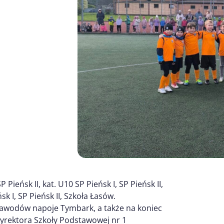
 Pieńsk II, kat. U10 SP Pieńsk I, SP Pieńsk II,
k I, SP Pieńsk II, Szkoła Łasów.
awodów napoje Tymbark, a także na koniec
yrektora Szkoły Podstawowej nr 1