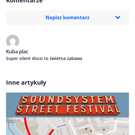
Komentarze
Napisz komentarz
Imię/ Nick*
Kuba plac
Super silent disco to świetna zabawa
Treść komentarza*
Inne artykuły
Zapamiętaj moje dane w tej przeglądarce podczas
pisania kolejnych komentarzy.