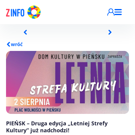
Przejdź do treści
wróć
PIEŃSK – Druga edycja „Letniej Strefy
Kultury” już nadchodzi!