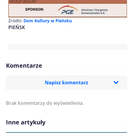
Źródło:
Dom Kultury w Pieńsku
PIEŃSK
Komentarze
Napisz komentarz
Brak komentarzy do wyświetlenia.
Imię/ Nick*
Inne artykuły
Treść komentarza*