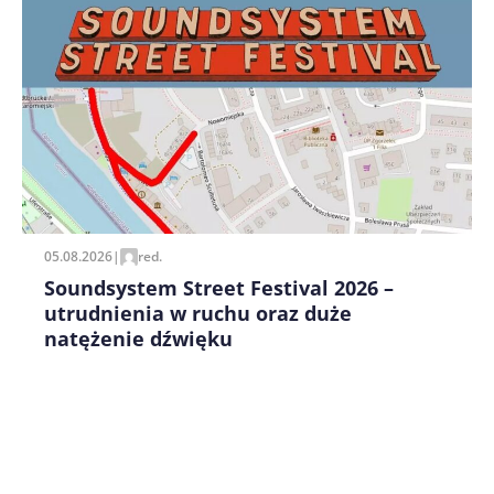
Zapamiętaj moje dane w tej przeglądarce podczas
pisania kolejnych komentarzy.
05.08.2026
|
red.
Soundsystem Street Festival 2026 –
utrudnienia w ruchu oraz duże
natężenie dźwięku