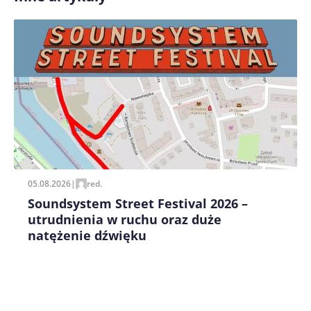
Zapamiętaj moje dane w tej przeglądarce podczas
pisania kolejnych komentarzy.
05.08.2026
|
red.
Soundsystem Street Festival 2026 –
utrudnienia w ruchu oraz duże
natężenie dźwięku