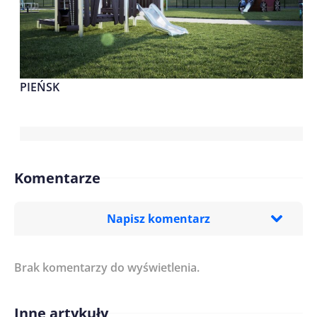
PIEŃSK
Komentarze
Napisz komentarz
Brak komentarzy do wyświetlenia.
Imię/ Nick*
Inne artykuły
Treść komentarza*