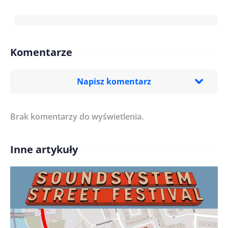
Komentarze
Napisz komentarz
Brak komentarzy do wyświetlenia.
Imię/ Nick*
Inne artykuły
Treść komentarza*