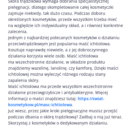
Skóra trądzikowa wymaga dobrania specjalistycznej
pielęgnacji, dlatego skompletowanie całej kosmetyczki
zajmuje niekiedy, tak dużo czasu. Podczas doboru
określonych kosmetyków, przede wszystkim trzeba mieć
na względzie ich indywidualny skład, a i również konkretne
zalecenia.
Jednym z najbardziej polecanych kosmetyków o działaniu
przeciwtrądzikowym jest popularna maść ichtiolowa.
Kosztuje naprawdę niewiele, a z jej dobroczynnego
działania korzysta wiele osób. Maść ichtiolowa
ma wszechstronne działanie, w składzie produktu
znajdziemy wazelinę, lanolinę, czy kamforę. Dzięki maści
ichtiolowej można wyleczyć różnego rodzaju stany
zapalenia skóry.
Maść ichtiolowa ma przede wszystkim wszechstronne
działanie przeciwgrzybicze i antybakteryjne. Więcej
informacji o maści znajdziesz tutaj:
https://swiat-
kosmetykow.pl/masc-ichtiolowa
.
Już wiesz, przez jakie kroki pielęgnacyjne musisz przejść
podczas dbania o skórę trądzikową? Zadbaj o nią już teraz.
Skorzystaj z kosmetyków o dedykowanym działaniu.