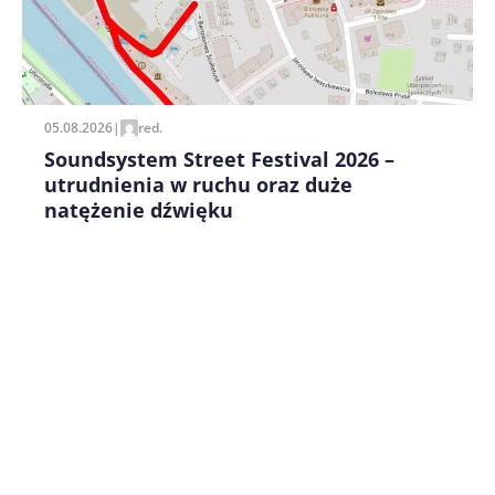
Zapamiętaj moje dane w tej przeglądarce podczas
pisania kolejnych komentarzy.
05.08.2026
|
red.
Soundsystem Street Festival 2026 –
utrudnienia w ruchu oraz duże
natężenie dźwięku