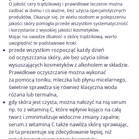
O jakość cery trądzikowej i prawidłowe leczenie można
zadbać w domu i co ważne, bez użycia specjalistycznych
produktów. Okazuje się, że wielu osobom w polepszeniu
jakości skóry pomogła przede wszystkim systematyczność
i korzystanie z wysokiej jakości kosmetyków.
Mając na uwadze dbałość o skórę trądzikową, warto
uwzględnić te podstawowe kroki:
przede wszystkim rozpocząć każdy dzień
od oczyszczania skóry, ale bez użycia silnie
wysuszających kosmetyków z alkoholem w składzie.
Prawidłowe oczyszczanie można wykonać
za pomocą toniku, mleczka lub płynu micelarnego,
świetnie sprawdza się również klasyczna woda
różana lub termalna,
gdy skóra jest czysta, można nałożyć na nią serum
np. to z witaminą C, które wpłynie kojąco na całą
twarz i zminimalizuje widoczne zmiany zapalne;
serum z witaminą C także nawilża skórę sprawiając,
że ta prezentuje się zdecydowanie lepiej, niż