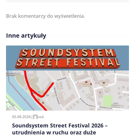
Brak komentarzy do wyświetlenia.
Imię/ Nick*
Inne artykuły
Treść komentarza*
Zapamiętaj moje dane w tej przeglądarce podczas
pisania kolejnych komentarzy.
05.08.2026
|
red.
Soundsystem Street Festival 2026 –
utrudnienia w ruchu oraz duże