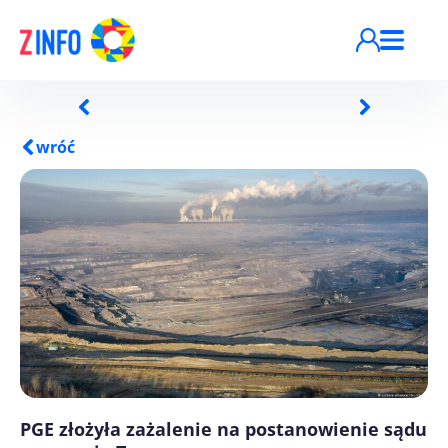
Przejdź do treści
wróć
PGE złożyła zażalenie na postanowienie sądu