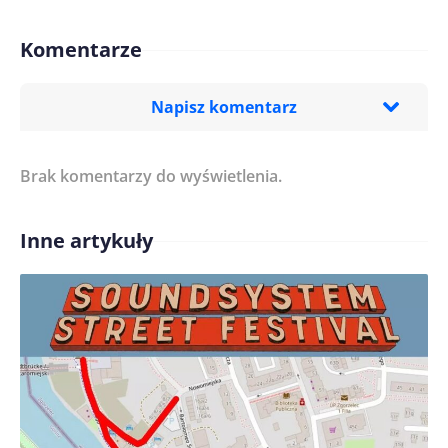
Komentarze
Napisz komentarz
Brak komentarzy do wyświetlenia.
Imię/ Nick*
Inne artykuły
Treść komentarza*
Zapamiętaj moje dane w tej przeglądarce podczas