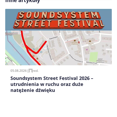
Inne artykuły
Treść komentarza*
Zapamiętaj moje dane w tej przeglądarce podczas
pisania kolejnych komentarzy.
05.08.2026
|
red.
Soundsystem Street Festival 2026 –
utrudnienia w ruchu oraz duże
natężenie dźwięku