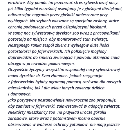
wrażliwe. Aby pomóc im przetrwać stres sylwestrowej nocy,
już kilka tygodni wcześniej oswajamy je z głośnymi dźwiękami,
odtwarzając nagrania przez głośniki umieszczone przy
wybiegach. Na szybach wieszane są specjalne zasłony, które
chronią podopiecznych przed oślepiającymi błyskami.
W samą noc sylwestrową dyrektor zoo wraz z pracownikami
pozostają na miejscu, aby monitorować stan zwierząt.
Następnego ranka zespół zbiera z wybiegów duże ilości
pozostałości po fajerwerkach. Ich połknięcie mogłoby
doprowadzić do śmierci zwierzęcia z powodu utknięcia ciała
obcego w przewodzie pokarmowym.
Oczywiście życzymy wszystkim wspaniałej nocy sylwestrowej 
mówi dyrektor dr Sven Hammer. Jednak rezygnacja
z fajerwerków byłaby ogromną pomocą zarówno dla naszych
mieszkańców, jak i dla wielu innych zwierząt dzikich
i domowych.
Jako pozytywne postanowienie noworoczne zoo proponuje,
aby zamiast w fajerwerki, zainwestować w adopcję zwierząt.
Niektórzy mieszkańcy zoo  na przykład urocze góralki
zaroślowe, które wraz z potomstwem można obecnie
obserwować w wolierze ochrony gatunków  nie mają jeszcze