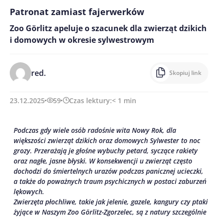
Patronat zamiast fajerwerków
Zoo Görlitz apeluje o szacunek dla zwierząt dzikich
i domowych w okresie sylwestrowym
red.
Skopiuj link
23.12.2025
59
Czas lektury:
< 1
min
Podczas gdy wiele osób radośnie wita Nowy Rok, dla
większości zwierząt dzikich oraz domowych Sylwester to noc
grozy. Przerażają je głośne wybuchy petard, syczące rakiety
oraz nagłe, jasne błyski. W konsekwencji u zwierząt często
dochodzi do śmiertelnych urazów podczas panicznej ucieczki,
a także do poważnych traum psychicznych w postaci zaburzeń
lękowych.
Zwierzęta płochliwe, takie jak jelenie, gazele, kangury czy ptaki
żyjące w Naszym Zoo Görlitz-Zgorzelec, są z natury szczególnie