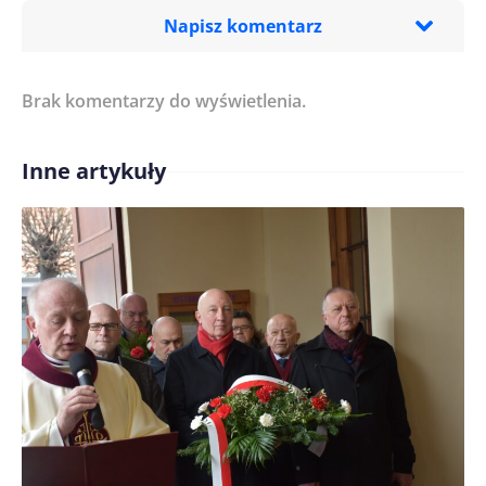
Napisz komentarz
Brak komentarzy do wyświetlenia.
Imię/ Nick*
Inne artykuły
Treść komentarza*
Zapamiętaj moje dane w tej przeglądarce podczas
pisania kolejnych komentarzy.