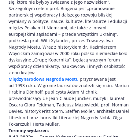
się, które nie byłyby związane z jego nazwiskiem”.
Szczególnym celem prof. Bingena jest „promowanie
partnerskiej współpracy i dalszego rozwoju bliskiej
wymiany w polityce, nauce, kulturze, literaturze i edukacji
między Polakami i Niemcami, ale także z innymi
europejskimi sąsiadami – przede wszystkim Ukrainą”,
podkreśla prof. Willi Xylander, prezes Towarzystwa
Nagrody Mostu. Wraz z historykiem dr. Kazimierzem
Wóycickim zainicjował w 2000 roku polsko-niemieckie koło
dyskusyjne „Grupę Kopernika”, będącą ważnym forum
współpracy dziennikarzy, naukowców i innych osobistości
z obu krajów.
Międzynarodowa Nagroda Mostu
przyznawana jest
od 1993 roku. W gronie laureatów znaleźli się m.in. Marion
Hrabina Dönhoff, publicysta Adam Michnik,
przewodniczący UE Jean-Claude Juncker, muzyk i laureat
Oscara Giora Feidman, Tadeusz Mazowiecki, prof. Norman
Davies, historyk Fritz Stern, Steffen Möller, architekt Daniel
Libeskind oraz laureatki Literackiej Nagrody Nobla Olga
Tokarczuk i Herta Müller.
Terminy wydarzeń: