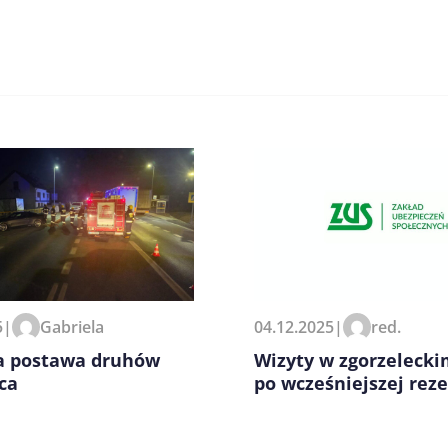
zeglądarce podczas pisania
5
|
Gabriela
04.12.2025
|
red.
 postawa druhów
Wizyty w zgorzeleck
ca
po wcześniejszej reze