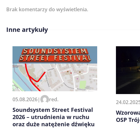
Brak komentarzy do wyświetlenia.
Imię/ Nick*
Inne artykuły
Treść komentarza*
Zapamiętaj moje dane w tej pr
05.08.2026
|
red.
24.02.202
kolejnych komentarzy.
Soundsystem Street Festival
Wzorowa
2026 – utrudnienia w ruchu
OSP Trój
oraz duże natężenie dźwięku