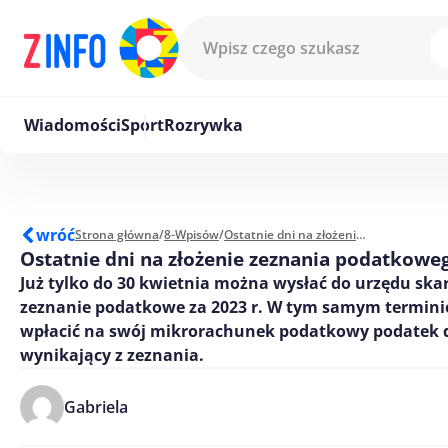
Przejdź do treści
Wiadomości
Sport
Rozrywka
wróć
Strona główna
/
8-Wpisów
/
Ostatnie dni na złożenie zeznania podatkowego za 2023r.
Ostatnie dni na złożenie zeznania podatkoweg
Już tylko do 30 kwietnia można wysłać do urzędu sk
zeznanie podatkowe za 2023 r. W tym samym terminie
wpłacić na swój mikrorachunek podatkowy podatek d
wynikający z zeznania.
Gabriela