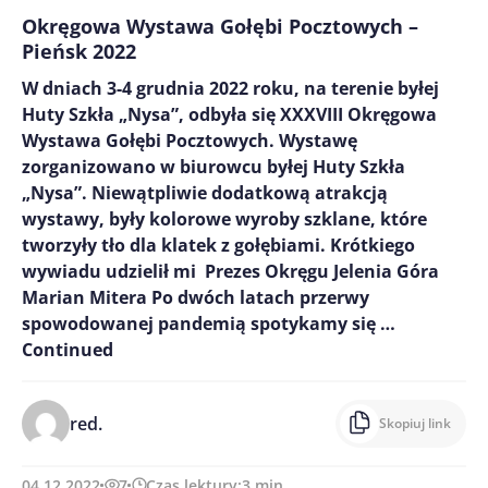
Okręgowa Wystawa Gołębi Pocztowych –
Pieńsk 2022
W dniach 3-4 grudnia 2022 roku, na terenie byłej
Huty Szkła „Nysa”, odbyła się XXXVIII Okręgowa
Wystawa Gołębi Pocztowych. Wystawę
zorganizowano w biurowcu byłej Huty Szkła
„Nysa”. Niewątpliwie dodatkową atrakcją
wystawy, były kolorowe wyroby szklane, które
tworzyły tło dla klatek z gołębiami. Krótkiego
wywiadu udzielił mi Prezes Okręgu Jelenia Góra
Marian Mitera Po dwóch latach przerwy
spowodowanej pandemią spotykamy się …
Continued
red.
Skopiuj link
04.12.2022
7
Czas lektury:
3
min