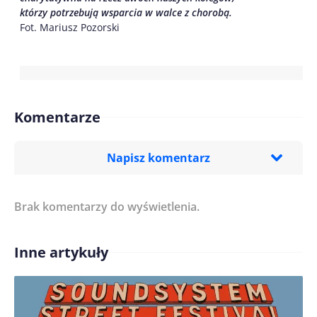
którzy potrzebują wsparcia w walce z chorobą.
Fot. Mariusz Pozorski
Komentarze
Napisz komentarz
Brak komentarzy do wyświetlenia.
Imię/ Nick*
Inne artykuły
Treść komentarza*