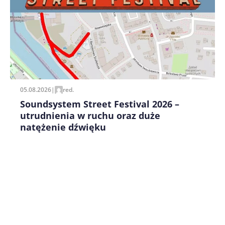
Zapamiętaj moje dane w tej przeglądarce podczas
pisania kolejnych komentarzy.
05.08.2026
|
red.
Soundsystem Street Festival 2026 –
utrudnienia w ruchu oraz duże
natężenie dźwięku