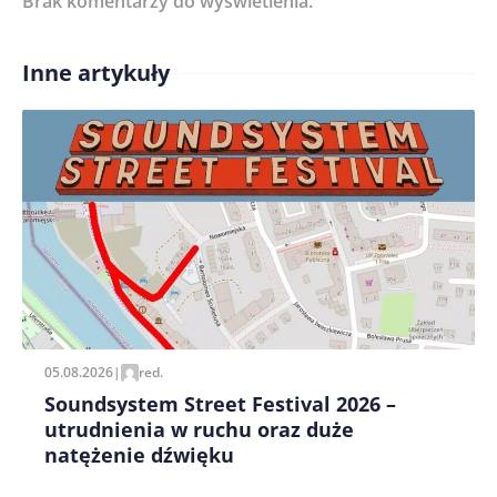
Brak komentarzy do wyświetlenia.
Inne artykuły
Treść komentarza*
Zapamiętaj moje dane w tej przeglądarce podczas
pisania kolejnych komentarzy.
05.08.2026
|
red.
Soundsystem Street Festival 2026 –
utrudnienia w ruchu oraz duże
natężenie dźwięku