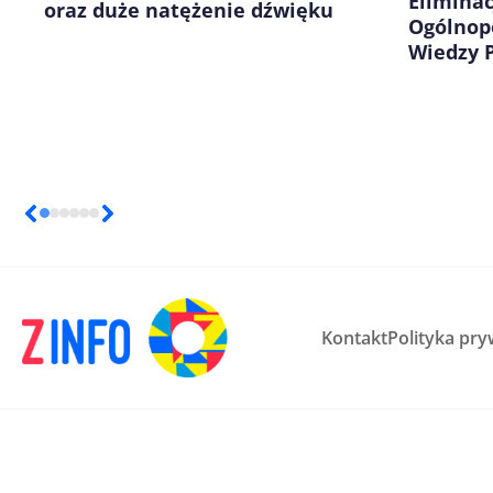
Elimina
oraz duże natężenie dźwięku
Ogólnop
Wiedzy P
Kontakt
Polityka pry