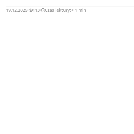
19.12.2025
113
Czas lektury:
< 1
min