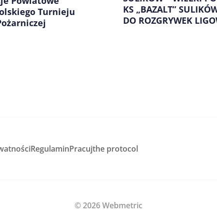
cje Powiatowe
KS „BAZALT” SULIKÓ
olskiego Turnieju
DO ROZGRYWEK LIG
ożarniczej
watności
Regulamin
Pracuj
the protocol
© 2026 Webmetric