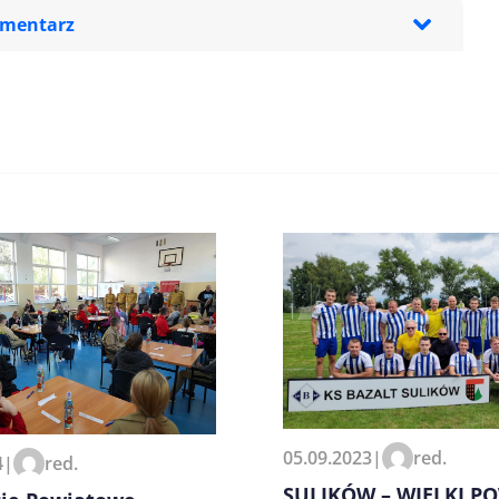
omentarz
zeglądarce podczas pisania
05.09.2023
|
red.
4
|
red.
SULIKÓW – WIELKI P