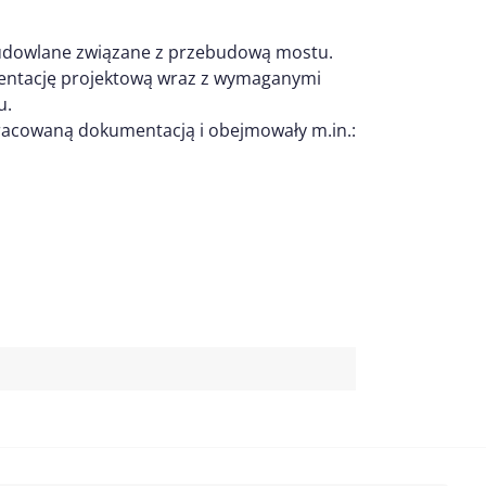
udowlane związane z przebudową mostu.
ntację projektową wraz z wymaganymi
u.
racowaną dokumentacją i obejmowały m.in.: