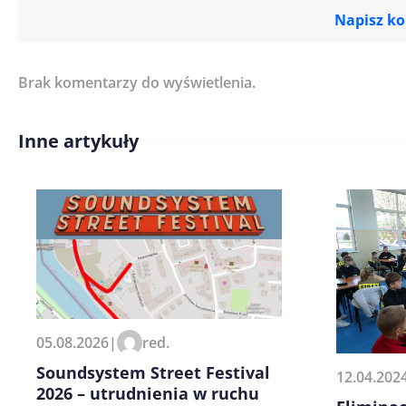
Napisz k
Brak komentarzy do wyświetlenia.
Imię/ Nick*
Inne artykuły
Treść komentarza*
Zapamiętaj moje dane w tej pr
05.08.2026
|
red.
kolejnych komentarzy.
Soundsystem Street Festival
12.04.202
2026 – utrudnienia w ruchu