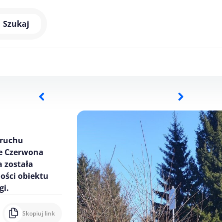
Szukaj
 ruchu
ce Czerwona
a została
ości obiektu
gi.
Skopiuj link