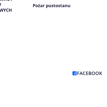
W
Pożar pustostanu
OWYCH
FACEBOOK