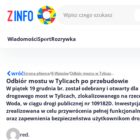
Przejdź do treści
Wiadomości
Sport
Rozrywka
wróć
Strona główna
/
8-Wpisów
/
Odbiór mostu w Tylicach po przebudowie
Odbiór mostu w Tylicach po przebudowie
W piątek 19 grudnia br. został odebrany i otwarty dla
drogowego most w Tylicach, zlokalizowanego na rze
Woda, w ciągu drogi publicznej nr 109182D. Inwestycj
zrealizowana w celu przywrócenia pełnej funkcjonaln
oraz zapewnienia bezpieczeństwa użytkownikom dro
red.