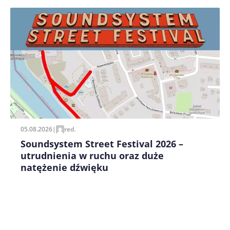
Zapamiętaj moje dane w tej przeglądarce podczas
pisania kolejnych komentarzy.
05.08.2026
|
red.
Soundsystem Street Festival 2026 –
utrudnienia w ruchu oraz duże
natężenie dźwięku