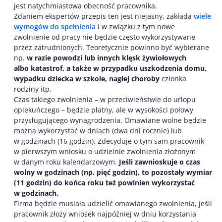
jest natychmiastowa obecność pracownika.
Zdaniem ekspertów przepis ten jest niejasny, zakłada
wiele
wymogów do spełnienia
i w związku z tym nowe
zwolnienie od pracy nie będzie często wykorzystywane
przez zatrudnionych. Teoretycznie powinno być wybierane
np.
w razie powodzi lub innych klęsk żywiołowych
albo katastrof, a także w przypadku uszkodzenia domu,
wypadku dziecka
w szkole, nagłej choroby
członka
rodziny itp.
Czas takiego zwolnienia – w przeciwieństwie do urlopu
opiekuńczego – będzie płatny, ale w wysokości połowy
przysługującego wynagrodzenia. Omawiane wolne będzie
można wykorzystać w dniach (dwa dni rocznie) lub
w godzinach (16 godzin). Zdecyduje o tym sam pracownik
w pierwszym wniosku o udzielnie zwolnienia złożonym
w danym roku kalendarzowym.
Jeśli zawnioskuje o czas
wolny w godzinach (np. pięć godzin), to pozostały wymiar
(11 godzin) do końca roku też powinien wykorzystać
w godzinach.
Firma będzie musiała udzielić omawianego zwolnienia, jeśli
pracownik złoży wniosek najpóźniej w dniu korzystania