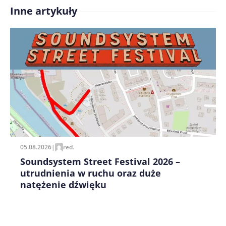
Inne artykuły
Treść komentarza*
Zapamiętaj moje dane w tej przeglądarce podczas
pisania kolejnych komentarzy.
05.08.2026
|
red.
Soundsystem Street Festival 2026 –
utrudnienia w ruchu oraz duże
natężenie dźwięku