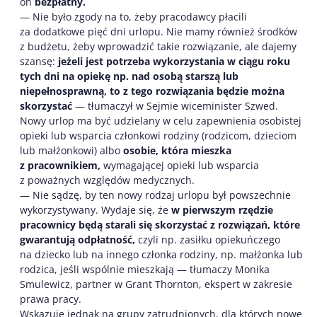
on
bezpłatny.
— Nie było zgody na to, żeby pracodawcy płacili
za dodatkowe pięć dni urlopu. Nie mamy również środków
z budżetu, żeby wprowadzić takie rozwiązanie, ale dajemy
szansę:
jeżeli jest potrzeba wykorzystania w ciągu roku
tych dni na opiekę np. nad osobą starszą lub
niepełnosprawną, to z tego rozwiązania będzie można
skorzystać
— tłumaczył w Sejmie wiceminister Szwed.
Nowy urlop ma być udzielany w celu zapewnienia osobistej
opieki lub wsparcia członkowi rodziny (rodzicom, dzieciom
lub małżonkowi) albo
osobie, która mieszka
z pracownikiem,
wymagającej opieki lub wsparcia
z poważnych względów medycznych.
— Nie sądzę, by ten nowy rodzaj urlopu był powszechnie
wykorzystywany. Wydaje się, że
w pierwszym rzędzie
pracownicy będą starali się skorzystać z rozwiązań, które
gwarantują odpłatność,
czyli np. zasiłku opiekuńczego
na dziecko lub na innego członka rodziny, np. małżonka lub
rodzica, jeśli wspólnie mieszkają — tłumaczy Monika
Smulewicz, partner w Grant Thornton, ekspert w zakresie
prawa pracy.
Wskazuje jednak na grupy zatrudnionych, dla których nowe