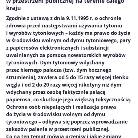
w przestrzeni publicznej na terenie całego
kraju
Zgodnie z ustawą z dnia 9.11.1995 r. o ochronie
zdrowia przed następstwami używania tytoniu
i wyrobów tytoniowych – każdy ma prawo do życia
w środowisku wolnym od dymu tytoniowego, pary
z papierosów elektronicznych i substancji
uwalnianych za pomocą nowatorskich wyrobów
tytoniowych. Dym tytoniowy wdychany
przez biernego palacza (tzw. dym bocznego
strumienia), zawiera od 5 do 15 razy więcej tlenku
węgla i od 2 do 20 razy więcej nikotyny niż dym
wdychany przez osobę faktycznie palącą
papierosa, co skutkuje jego większą toksycznością.
Ochrona osób niepalących i realizacja prawa
do życia w środowisku wolnym od dymu
tytoniowego – odbywa się poprzez wprowadzanie
zakazów palenia w przestrzeni publicznej.
Co na ten temat mówią przepisy i jakie zmiany