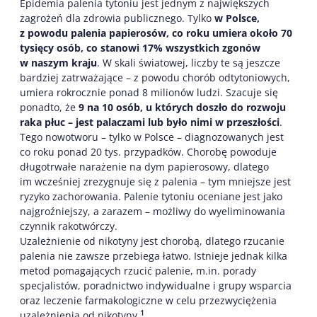
Epidemia palenia tytoniu jest jednym z największych
zagrożeń dla zdrowia publicznego. Tylko
w Polsce,
z powodu palenia papierosów, co roku umiera około 70
tysięcy osób, co stanowi 17% wszystkich zgonów
w naszym kraju
. W skali światowej, liczby te są jeszcze
bardziej zatrważające – z powodu chorób odtytoniowych,
umiera rokrocznie ponad 8 milionów ludzi. Szacuje się
ponadto, że
9 na 10 osób, u których doszło do rozwoju
raka płuc – jest palaczami lub było nimi w przeszłości
.
Tego nowotworu – tylko w Polsce – diagnozowanych jest
co roku ponad 20 tys. przypadków. Chorobę powoduje
długotrwałe narażenie na dym papierosowy, dlatego
im wcześniej zrezygnuje się z palenia – tym mniejsze jest
ryzyko zachorowania. Palenie tytoniu oceniane jest jako
najgroźniejszy, a zarazem – możliwy do wyeliminowania
czynnik rakotwórczy.
Uzależnienie od nikotyny jest chorobą, dlatego rzucanie
palenia nie zawsze przebiega łatwo. Istnieje jednak kilka
metod pomagających rzucić palenie, m.in. porady
specjalistów, poradnictwo indywidualne i grupy wsparcia
oraz leczenie farmakologiczne w celu przezwyciężenia
1
uzależnienia od nikotyny.