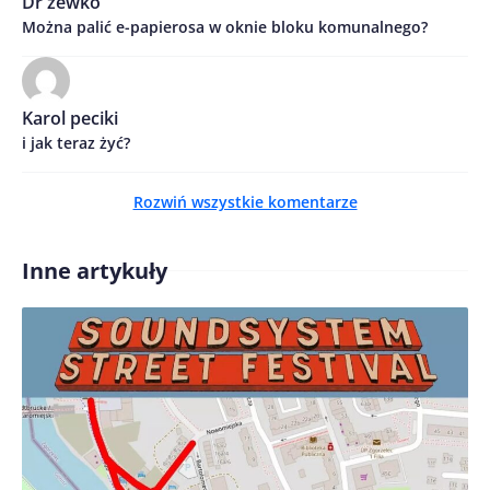
Dr zewko
Można palić e-papierosa w oknie bloku komunalnego?
Treść komentarza*
Karol peciki
i jak teraz żyć?
Rozwiń wszystkie komentarze
Zapamiętaj moje dane w tej przeglądarce podczas
pisania kolejnych komentarzy.
Inne artykuły