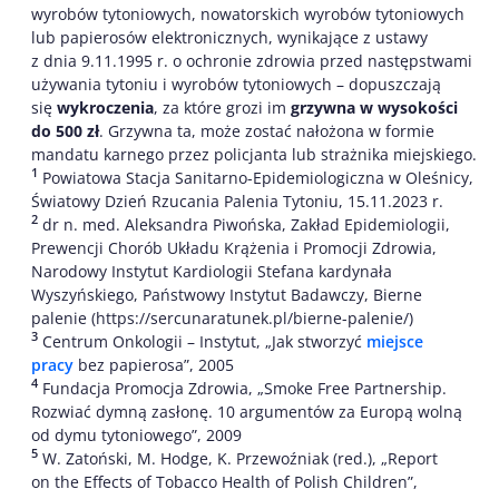
wyrobów tytoniowych, nowatorskich wyrobów tytoniowych
lub papierosów elektronicznych, wynikające z ustawy
z dnia 9.11.1995 r. o ochronie zdrowia przed następstwami
używania tytoniu i wyrobów tytoniowych – dopuszczają
się
wykroczenia
, za które grozi im
grzywna w wysokości
do 500 zł
. Grzywna ta, może zostać nałożona w formie
mandatu karnego przez policjanta lub strażnika miejskiego.
1
Powiatowa Stacja Sanitarno-Epidemiologiczna w Oleśnicy,
Światowy Dzień Rzucania Palenia Tytoniu, 15.11.2023 r.
2
dr n. med. Aleksandra Piwońska, Zakład Epidemiologii,
Prewencji Chorób Układu Krążenia i Promocji Zdrowia,
Narodowy Instytut Kardiologii Stefana kardynała
Wyszyńskiego, Państwowy Instytut Badawczy, Bierne
palenie (https://sercunaratunek.pl/bierne-palenie/)
3
Centrum Onkologii – Instytut, „Jak stworzyć
miejsce
pracy
bez papierosa”, 2005
4
Fundacja Promocja Zdrowia, „Smoke Free Partnership.
Rozwiać dymną zasłonę. 10 argumentów za Europą wolną
od dymu tytoniowego”, 2009
5
W. Zatoński, M. Hodge, K. Przewoźniak (red.), „Report
on the Effects of Tobacco Health of Polish Children”,