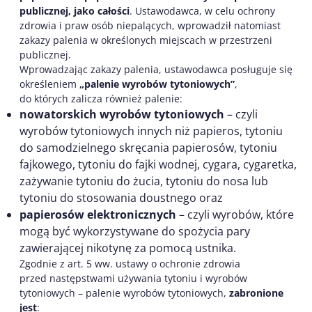
publicznej, jako całości
. Ustawodawca, w celu ochrony
zdrowia i praw osób niepalących, wprowadził natomiast
zakazy palenia w określonych miejscach w przestrzeni
publicznej.
Wprowadzając zakazy palenia, ustawodawca posługuje się
określeniem
„palenie wyrobów tytoniowych”
,
do których zalicza również palenie:
nowatorskich wyrobów tytoniowych
– czyli
wyrobów tytoniowych innych niż papieros, tytoniu
do samodzielnego skręcania papierosów, tytoniu
fajkowego, tytoniu do fajki wodnej, cygara, cygaretka,
zażywanie tytoniu do żucia, tytoniu do nosa lub
tytoniu do stosowania doustnego oraz
papierosów elektronicznych
– czyli wyrobów, które
mogą być wykorzystywane do spożycia pary
zawierającej nikotynę za pomocą ustnika.
Zgodnie z art. 5 ww. ustawy o ochronie zdrowia
przed następstwami używania tytoniu i wyrobów
tytoniowych – palenie wyrobów tytoniowych,
zabronione
jest
: