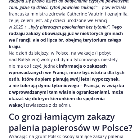
zaczyna się prawo dzieci do oddychania czystym powietrzem.
Tam, gdzie są dzieci, tytoń powinien zniknąć”
– powiedziała
francuska ministra zdrowia Catherine Vautrin i oznajmiła,
że jej celem jest, aby dzieci urodzone we Francji
w 2025 r.
„były pierwszym pokoleniem bez tytoniu”
.
Tego
rodzaju zakazy obowiązują już w niektórych gminach
we Francji, ale od lipca br. obejmą terytorium całego
kraju
.
Na dzień dzisiejszy, w Polsce, na wakacje (i pobyt
nad Bałtykiem) wolny od dymu tytoniowego, niestety
nie ma co liczyć. Jednak
informacja o zakazach
wprowadzanych we Francji, może być istotna dla tych
osób, które dopiero planują swój letni wypoczynek,
a nie tolerują dymu tytoniowego – Francja, w związku
z wprowadzanymi tam właśnie ograniczeniami, może
okazać się dobrym kierunkiem do spędzenia
wakacji
(zwłaszcza z dziećmi).
Co grozi łamiącym zakazy
palenia papierosów w Polsce?
Wracając na grunt Polski: osoby łamiące zakazy palenia