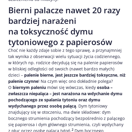
Bierni palacze nawet 20 razy
bardziej narażeni
na toksyczność dymu
tytoniowego z papierosów
Choć nie każdy zdaje sobie z tego sprawę, a przynajmniej
tak wynika z obserwacji wielu sytuacji życia codziennego,
w których np. rodzice decydują się na palenie papierosów
w bliskiej odległości od swoich (nawet bardzo małych)
dzieci –
palenie bierne, jest jeszcze bardziej toksyczne, niż
palenie czynne
! Na czym więc ono dokładnie polega?
O
biernym paleniu
mówi się wówczas, kiedy
osoba –
zwłaszcza niepaląca – jest narażona na wdychanie dymu
pochodzącego ze spalania tytoniu oraz dymu
wydychanego przez osobę palącą
. Dym tytoniowy
znajdujący się w otoczeniu, ma dwie składowe: dym
bocznego strumienia pochodzący bezpośrednio z palącego
się papierosa i dym głównego strumienia, czyli wydychany
2
z płuc przez osobę palącą tytoń.
Dym bocznego