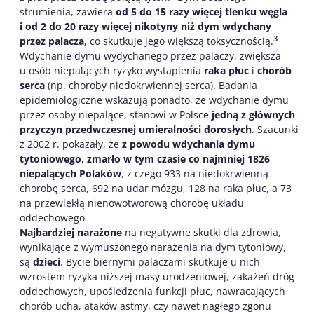
strumienia, zawiera
od 5 do 15 razy więcej tlenku węgla
i od 2 do 20 razy więcej nikotyny niż dym wdychany
3
przez palacza
, co skutkuje jego większą toksycznością.
Wdychanie dymu wydychanego przez palaczy, zwiększa
u osób niepalących ryzyko wystąpienia
raka płuc
i
chorób
serca
(np. choroby niedokrwiennej serca). Badania
epidemiologiczne wskazują ponadto, że wdychanie dymu
przez osoby niepalące, stanowi w Polsce
jedną z głównych
przyczyn przedwczesnej umieralności dorosłych
. Szacunki
z 2002 r. pokazały, że
z powodu wdychania dymu
tytoniowego, zmarło w tym czasie co najmniej 1826
niepalących Polaków
, z czego 933 na niedokrwienną
chorobę serca, 692 na udar mózgu, 128 na raka płuc, a 73
na przewlekłą nienowotworową chorobę układu
oddechowego.
Najbardziej narażone
na negatywne skutki dla zdrowia,
wynikające z wymuszonego narażenia na dym tytoniowy,
są
dzieci
. Bycie biernymi palaczami skutkuje u nich
wzrostem ryzyka niższej masy urodzeniowej, zakażeń dróg
oddechowych, upośledzenia funkcji płuc, nawracających
chorób ucha, ataków astmy, czy nawet nagłego zgonu