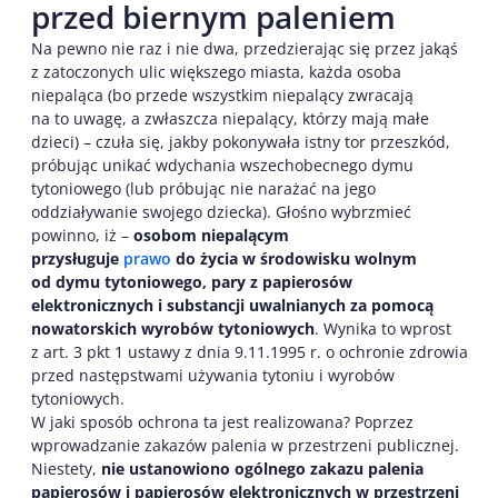
przed biernym paleniem
Na pewno nie raz i nie dwa, przedzierając się przez jakąś
z zatoczonych ulic większego miasta, każda osoba
niepaląca (bo przede wszystkim niepalący zwracają
na to uwagę, a zwłaszcza niepalący, którzy mają małe
dzieci) – czuła się, jakby pokonywała istny tor przeszkód,
próbując unikać wdychania wszechobecnego dymu
tytoniowego (lub próbując nie narażać na jego
oddziaływanie swojego dziecka). Głośno wybrzmieć
powinno, iż –
osobom niepalącym
przysługuje
prawo
do życia w środowisku wolnym
od dymu tytoniowego, pary z papierosów
elektronicznych i substancji uwalnianych za pomocą
nowatorskich wyrobów tytoniowych
. Wynika to wprost
z art. 3 pkt 1 ustawy z dnia 9.11.1995 r. o ochronie zdrowia
przed następstwami używania tytoniu i wyrobów
tytoniowych.
W jaki sposób ochrona ta jest realizowana? Poprzez
wprowadzanie zakazów palenia w przestrzeni publicznej.
Niestety,
nie ustanowiono ogólnego zakazu palenia
papierosów i papierosów elektronicznych w przestrzeni