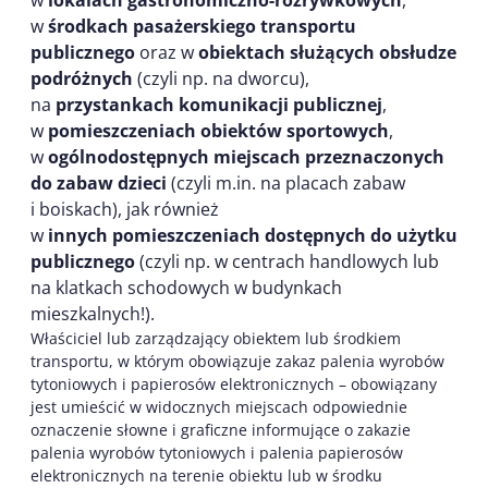
w
lokalach gastronomiczno-rozrywkowych
,
w
środkach pasażerskiego transportu
publicznego
oraz w
obiektach służących obsłudze
podróżnych
(czyli np. na dworcu),
na
przystankach komunikacji publicznej
,
w
pomieszczeniach obiektów sportowych
,
w
ogólnodostępnych miejscach przeznaczonych
do zabaw dzieci
(czyli m.in. na placach zabaw
i boiskach), jak również
w
innych pomieszczeniach dostępnych do użytku
publicznego
(czyli np. w centrach handlowych lub
na klatkach schodowych w budynkach
mieszkalnych!).
Właściciel lub zarządzający obiektem lub środkiem
transportu, w którym obowiązuje zakaz palenia wyrobów
tytoniowych i papierosów elektronicznych – obowiązany
jest umieścić w widocznych miejscach odpowiednie
oznaczenie słowne i graficzne informujące o zakazie
palenia wyrobów tytoniowych i palenia papierosów
elektronicznych na terenie obiektu lub w środku