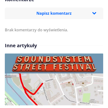
Napisz komentarz
Brak komentarzy do wyświetlenia.
Imię/ Nick*
Inne artykuły
Treść komentarza*
Zapamiętaj moje dane w tej przeglądarce podczas
pisania kolejnych komentarzy.