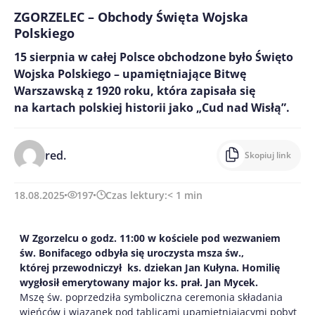
ZGORZELEC – Obchody Święta Wojska
Polskiego
15 sierpnia w całej Polsce obchodzone było Święto
Wojska Polskiego – upamiętniające Bitwę
Warszawską z 1920 roku, która zapisała się
na kartach polskiej historii jako „Cud nad Wisłą”.
red.
Skopiuj link
18.08.2025
197
Czas lektury:
< 1
min
W Zgorzelcu o godz. 11:00 w kościele pod wezwaniem
św. Bonifacego odbyła się uroczysta msza św.,
której przewodniczył ks. dziekan Jan Kułyna. Homilię
wygłosił emerytowany major ks. prał. Jan Mycek.
Mszę św. poprzedziła symboliczna ceremonia składania
wieńców i wiązanek pod tablicami upamiętniającymi pobyt