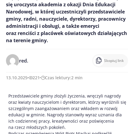
się uroczysta akademia z okazji Dnia Edukacji
Narodowej, w której uczestniczyli przedstawiciele
gminy, radni, nauczyciele, dyrektorzy, pracownicy
administracji i obsługi, a także emeryci
oraz renciści z placówek oświatowych działających
na terenie gminy.
red.
Skopiuj link
13.10.2025
221
Czas lektury:
2
min
Przedstawiciele gminy złożyli życzenia, wręczyli nagrody
oraz kwiaty nauczycielom i dyrektorom, którzy wyróżnili się
szczególnym zaangażowaniem oraz wkładem w rozwój
edukacji w gminie. Nagrody stanowiły wyraz uznania dla
ich codziennej pracy, kreatywności oraz poświęcenia
na rzecz młodszych pokoleń.
Podczas przemówienia Wójt Piotr Machaj podkreślił