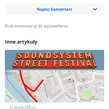
Napisz komentarz
Brak komentarzy do wyświetlenia.
Imię/ Nick*
Inne artykuły
Treść komentarza*
Zapamiętaj moje dane w tej przeglądarce podczas
pisania kolejnych komentarzy.
05.08.2026
|
red.