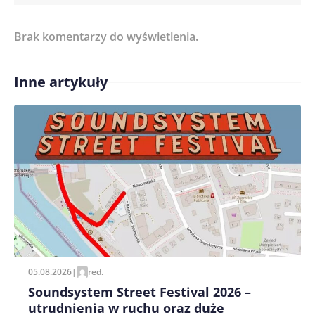
Brak komentarzy do wyświetlenia.
Imię/ Nick*
Inne artykuły
Treść komentarza*
Zapamiętaj moje dane w tej przeglądarce podczas
pisania kolejnych komentarzy.
05.08.2026
|
red.
Soundsystem Street Festival 2026 –
utrudnienia w ruchu oraz duże