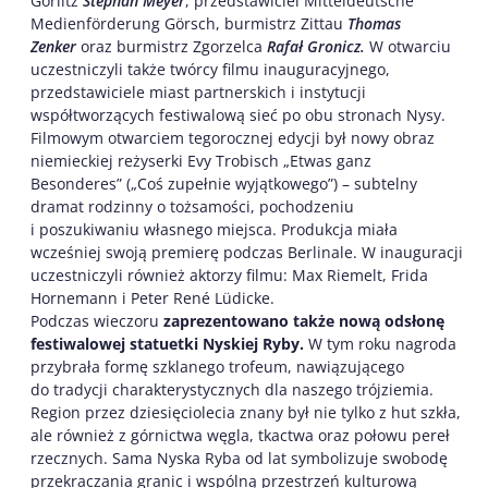
Görlitz
Stephan Meyer
, przedstawiciel Mitteldeutsche
Medienförderung Görsch, burmistrz Zittau
Thomas
Zenker
oraz burmistrz Zgorzelca
Rafał Gronicz.
W otwarciu
uczestniczyli także twórcy filmu inauguracyjnego,
przedstawiciele miast partnerskich i instytucji
współtworzących festiwalową sieć po obu stronach Nysy.
Filmowym otwarciem tegorocznej edycji był nowy obraz
niemieckiej reżyserki Evy Trobisch „Etwas ganz
Besonderes” („Coś zupełnie wyjątkowego”) – subtelny
dramat rodzinny o tożsamości, pochodzeniu
i poszukiwaniu własnego miejsca. Produkcja miała
wcześniej swoją premierę podczas Berlinale. W inauguracji
uczestniczyli również aktorzy filmu: Max Riemelt, Frida
Hornemann i Peter René Lüdicke.
Podczas wieczoru
zaprezentowano także nową odsłonę
festiwalowej statuetki Nyskiej Ryby.
W tym roku nagroda
przybrała formę szklanego trofeum, nawiązującego
do tradycji charakterystycznych dla naszego trójziemia.
Region przez dziesięciolecia znany był nie tylko z hut szkła,
ale również z górnictwa węgla, tkactwa oraz połowu pereł
rzecznych. Sama Nyska Ryba od lat symbolizuje swobodę
przekraczania granic i wspólną przestrzeń kulturową