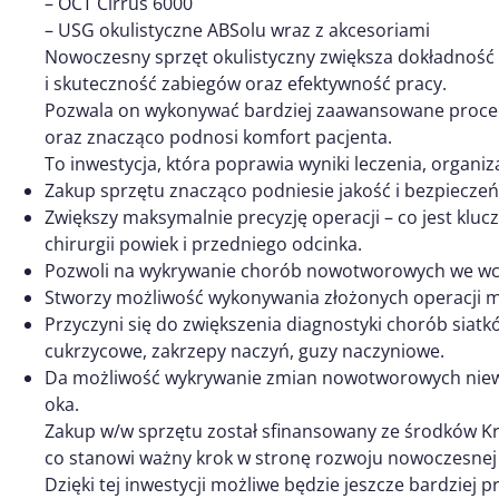
– OCT Cirrus 6000
– USG okulistyczne ABSolu wraz z akcesoriami
Nowoczesny sprzęt okulistyczny zwiększa dokładność 
i skuteczność zabiegów oraz efektywność pracy.
Pozwala on wykonywać bardziej zaawansowane procedur
oraz znacząco podnosi komfort pacjenta.
To inwestycja, która poprawia wyniki leczenia, organizac
Zakup sprzętu znacząco podniesie jakość i bezpieczeń
Zwiększy maksymalnie precyzję operacji – co jest kluc
chirurgii powiek i przedniego odcinka.
Pozwoli na wykrywanie chorób nowotworowych we wcz
Stworzy możliwość wykonywania złożonych operacji m
Przyczyni się do zwiększenia diagnostyki chorób siatk
cukrzycowe, zakrzepy naczyń, guzy naczyniowe.
Da możliwość wykrywanie zmian nowotworowych nie
oka.
Zakup w/w sprzętu został sfinansowany ze środków 
co stanowi ważny krok w stronę rozwoju nowoczesnej di
Dzięki tej inwestycji możliwe będzie jeszcze bardziej p