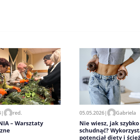
zeglądarce podczas pisania
4
|
red.
05.05.2026
|
Gabriela
IA – Warsztaty
Nie wiesz, jak szybko
czne
schudnąć? Wykorzyst
potencjał diety i ście