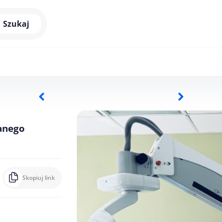
Szukaj
anego
Skopiuj link