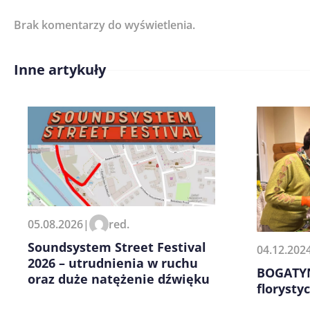
Brak komentarzy do wyświetlenia.
Imię/ Nick*
Inne artykuły
Treść komentarza*
Zapamiętaj moje dane w tej pr
05.08.2026
|
red.
kolejnych komentarzy.
Soundsystem Street Festival
04.12.202
2026 – utrudnienia w ruchu
BOGATYN
oraz duże natężenie dźwięku
florysty