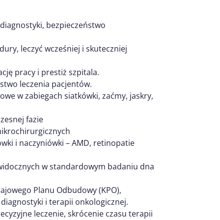
diagnostyki, bezpieczeństwo
y, leczyć wcześniej i skuteczniej
ję pracy i prestiż szpitala.
stwo leczenia pacjentów.
zowe w zabiegach siatkówki, zaćmy, jaskry,
esnej fazie
ikrochirurgicznych
ówki i naczyniówki – AMD, retinopatie
widocznych w standardowym badaniu dna
Krajowego Planu Odbudowy (KPO),
agnostyki i terapii onkologicznej.
recyzyjne leczenie, skrócenie czasu terapii