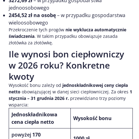
3272,69 zł
– w przypadku gospodarstwa
jednoosobowego
2454,52 zł na osobę
– w przypadku gospodarstwa
wieloosobowego
Przekroczenie tych progów
nie wyklucza automatycznie
świadczenia
. W takim przypadku obowiązuje zasada
złotówka za złotówkę.
Ile wynosi bon ciepłowniczy
w 2026 roku? Konkretne
kwoty
Wysokość bonu zależy od
jednoskładnikowej ceny ciepła
netto
obowiązującej w danej sieci ciepłowniczej. Za okres
1
stycznia – 31 grudnia 2026 r.
przewidziano trzy poziomy
wsparcia:
Jednoskładnikowa
Wysokość bonu
cena ciepła netto
powyżej
170
1000 zł