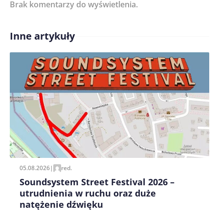
Brak komentarzy do wyświetlenia.
Imię/ Nick*
Inne artykuły
Treść komentarza*
Zapamiętaj moje dane w tej przeglądarce podczas
pisania kolejnych komentarzy.
05.08.2026
|
red.
Soundsystem Street Festival 2026 –
utrudnienia w ruchu oraz duże
natężenie dźwięku