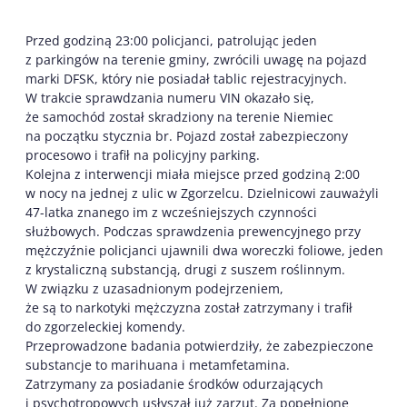
Przed godziną 23:00 policjanci, patrolując jeden
z parkingów na terenie gminy, zwrócili uwagę na pojazd
marki DFSK, który nie posiadał tablic rejestracyjnych.
W trakcie sprawdzania numeru VIN okazało się,
że samochód został skradziony na terenie Niemiec
na początku stycznia br. Pojazd został zabezpieczony
procesowo i trafił na policyjny parking.
Kolejna z interwencji miała miejsce przed godziną 2:00
w nocy na jednej z ulic w Zgorzelcu. Dzielnicowi zauważyli
47-latka znanego im z wcześniejszych czynności
służbowych. Podczas sprawdzenia prewencyjnego przy
mężczyźnie policjanci ujawnili dwa woreczki foliowe, jeden
z krystaliczną substancją, drugi z suszem roślinnym.
W związku z uzasadnionym podejrzeniem,
że są to narkotyki mężczyzna został zatrzymany i trafił
do zgorzeleckiej komendy.
Przeprowadzone badania potwierdziły, że zabezpieczone
substancje to marihuana i metamfetamina.
Zatrzymany za posiadanie środków odurzających
i psychotropowych usłyszał już zarzut. Za popełnione