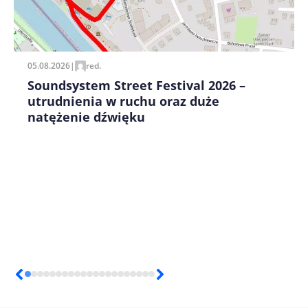
Zapamiętaj moje dane w tej przeglądarce podczas
pisania kolejnych komentarzy.
05.08.2026
|
red.
Soundsystem Street Festival 2026 –
utrudnienia w ruchu oraz duże
natężenie dźwięku