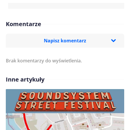
Komentarze
Napisz komentarz
Brak komentarzy do wyświetlenia.
Imię/ Nick*
Inne artykuły
Treść komentarza*