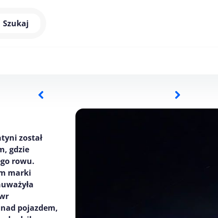
Szukaj
tyni został
, gdzie
ego rowu.
em marki
zauważyła
ewr
 nad pojazdem,