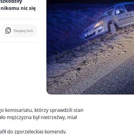
szkodziły
 nikomu nic się
Skopiuj link
go komisariatu, którzy sprawdzili stan
zało mężczyzna był nietrzeźwy, miał
afił do zgorzeleckiej komendy.