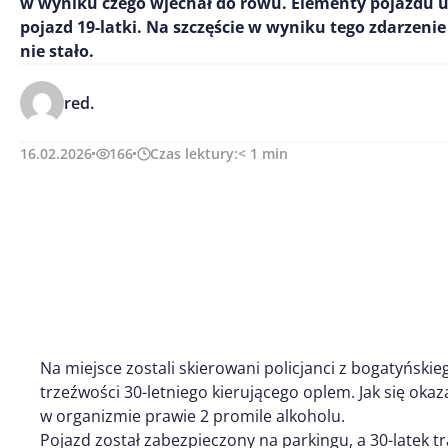
w wyniku czego wjechał do rowu. Elementy pojazdu u
pojazd 19-latki. Na szczęście w wyniku tego zdarzenie
nie stało.
red.
16.02.2026
166
Czas lektury:
< 1
min
Na miejsce zostali skierowani policjanci z bogatyńskie
trzeźwości 30-letniego kierującego oplem. Jak się oka
w organizmie prawie 2 promile alkoholu.
Pojazd został zabezpieczony na parkingu, a 30-latek tr