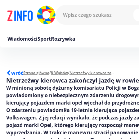
Przejdź do treści
Wiadomości
Sport
Rozrywka
wróć
Strona główna
/
8-Wpisów
/
Nietrzeźwy kierowca zakończył jazdę w rowie
Nietrzeźwy kierowca zakończył jazdę w rowie
W minioną sobotę dyżurny komisariatu Policji w Boga
powiadomiony o niebezpiecznym zdarzeniu drogowym
kierujący pojazdem marki opel wjechał do przydrożn
O zdarzeniu powiadomiła 19-letnia kierująca pojazd
Volkswagen. Z jej relacji wynikało, że podczas jazdy 
pojazd marki Opel, którego kierujący rozpoczął man
wyprzedzania. W trakcie manewru stracił panowanie