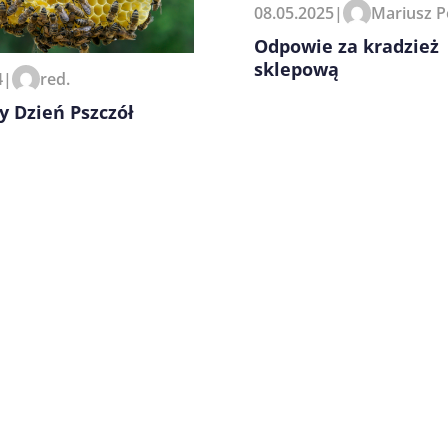
08.05.2025
|
Mariusz P
zeglądarce podczas pisania
Odpowie za kradzież
sklepową
4
|
red.
 Dzień Pszczół