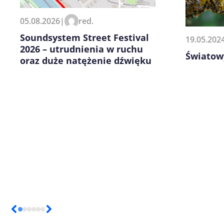
Zapamiętaj moje dane w tej pr
05.08.2026
|
red.
kolejnych komentarzy.
Soundsystem Street Festival
19.05.202
2026 – utrudnienia w ruchu
Światowy
oraz duże natężenie dźwięku