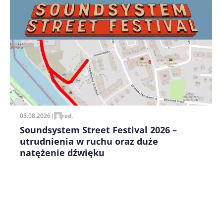
Zapamiętaj moje dane w tej przeglądarce podczas
pisania kolejnych komentarzy.
05.08.2026
|
red.
Soundsystem Street Festival 2026 –
utrudnienia w ruchu oraz duże
natężenie dźwięku