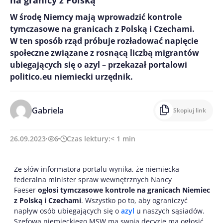
na granicy z Polską
W środę Niemcy mają wprowadzić kontrole
tymczasowe na granicach z Polską i Czechami.
W ten sposób rząd próbuje rozładować napięcie
społeczne związane z rosnącą liczbą migrantów
ubiegających się o azyl – przekazał portalowi
politico.eu niemiecki urzędnik.
Gabriela
Skopiuj link
26.09.2023
6
Czas lektury:
< 1
min
Ze słów informatora portalu wynika, że niemiecka
federalna minister spraw wewnętrznych Nancy
Faeser
ogłosi tymczasowe kontrole na granicach Niemiec
z Polską i Czechami
. Wszystko po to, aby ograniczyć
napływ osób ubiegających się o
azyl
u naszych sąsiadów.
Szefowa niemieckiego MSW ma swoją decyzję ma ogłosić