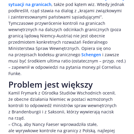
sytuacji na granicach
, także pod kątem wiz. Wtedy jednak
podkreślił, rząd stawia na dialog z „krajami związkowymi
i zainteresowanymi państwami sąsiadującymi”.
Tymczasowe przywrócenie kontroli na granicach
wewnętrznych na dalszych odcinkach granicznych (poza
granicą lądową Niemcy-Austria) nie jest obecnie
przedmiotem konkretnych rozważań Federalnego
Ministerstwa Spraw Wewnętrznych. Opiera się ono
na przepisach kodeksu granicznego
Schengen
i zawsze
musi być środkiem ultima ratio (ostatecznym – przyp. red.)
– zapewnił w odpowiedzi na pytania money.pl Cornelius
Funke.
Problem jest większy
Kamil Frymark z Ośrodka Studiów Wschodnich ocenił,
że obecne działania Niemiec w postaci wzmożonych
kontroli to odpowiedź ministrów spraw wewnętrznych
z Brandenburgii i z Saksonii, którzy wywierają nacisk
na rząd.
– Chcą, aby Nancy Faeser wprowadziła stałe,
ale wyrywkowe kontrole na granicy z Polską, najlepiej