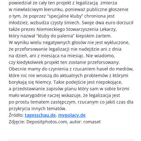
powiedział że cały ten projekt z legalizacją zmierza
w niewłaściwym kierunku, ponieważ publiczne głoszenie
o tym, że poprzez “specjalne kluby” chroniona jest
młodzież, wzbudza czysty śmiech. Swoje dwa euro dorzucił
także prezes Niemieckiego Stowarzyszenia Lekarzy,
który nazwał “kluby do palenia” kiepskim żartem.
W wyniku wielu negatywnych głosów nie jest wykluczone,
że przeforsowanie legalizacji nie nadejdzie ani z dnia
na dzień, ani z miesiąca na miesiąc. Nie wiadomo,
czy kiedykolwiek projekt ten zostanie przeforsowany.
Obecnie mamy do czynienia z rzucaniem haseł do mediów,
które nic nie wnoszą do aktualnych problemów z którymi
borykają się Niemcy. Takie podejście jest niepokojące,
a przedstawianie zapisów planu który sam w sobie brzmi
mało wiarygodnie raczej wskazuje, że legalizacja jest
po prostu tematem zastępczym, rzucanym co jakiś czas dla
przykrycia innych tematów.
Źródło:
tagesschau.de
,
mypolacy.de
Zdjęcie: Depositphotos.com, autor: romaset