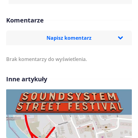
Komentarze
Napisz komentarz
Brak komentarzy do wyświetlenia.
Imię/ Nick*
Inne artykuły
Treść komentarza*
Zapamiętaj moje dane w tej przeglądarce podczas