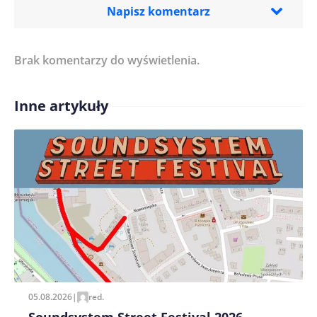
Napisz komentarz
Brak komentarzy do wyświetlenia.
Imię/ Nick*
Inne artykuły
Treść komentarza*
Zapamiętaj moje dane w tej przeglądarce podczas
pisania kolejnych komentarzy.
05.08.2026
|
red.
Soundsystem Street Festival 2026 –